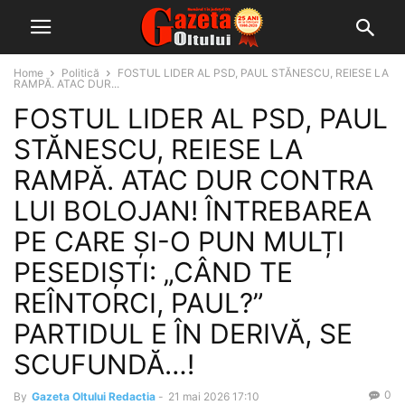
Home
Politică
FOSTUL LIDER AL PSD, PAUL STĂNESCU, REIESE LA
RAMPĂ. ATAC DUR...
FOSTUL LIDER AL PSD, PAUL
STĂNESCU, REIESE LA
RAMPĂ. ATAC DUR CONTRA
LUI BOLOJAN! ÎNTREBAREA
PE CARE ȘI-O PUN MULȚI
PESEDIȘTI: „CÂND TE
REÎNTORCI, PAUL?”
PARTIDUL E ÎN DERIVĂ, SE
SCUFUNDĂ…!
0
By
Gazeta Oltului Redactia
-
21 mai 2026 17:10