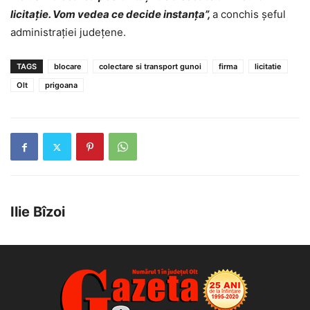
licitație. Vom vedea ce decide instanța”,
a conchis șeful
administrației județene.
TAGS
blocare
colectare si transport gunoi
firma
licitatie
Olt
prigoana
Ilie Bîzoi