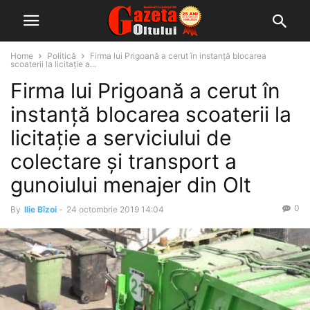
Home
Politică
Firma lui Prigoană a cerut în instanță blocarea
scoaterii la licitație a...
Firma lui Prigoană a cerut în
instanță blocarea scoaterii la
licitație a serviciului de
colectare și transport a
gunoiului menajer din Olt
0
By
Ilie Bîzoi
-
24 octombrie 2019 14:04