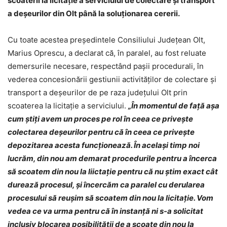
scoaterii la licitație a serviciului de colectare și transport
a deșeurilor din Olt până la soluționarea cererii.
Cu toate acestea președintele Consiliului Județean Olt,
Marius Oprescu, a declarat că, în paralel, au fost reluate
demersurile necesare, respectând pașii procedurali, în
vederea concesionării gestiunii activităților de colectare și
transport a deșeurilor de pe raza județului Olt prin
scoaterea la licitație a serviciului.
„În momentul de față așa
cum știți avem un proces pe rol în ceea ce privește
colectarea deșeurilor pentru că în ceea ce privește
depozitarea acesta funcționează. În același timp noi
lucrăm, din nou am demarat procedurile pentru a încerca
să scoatem din nou la liictație pentru că nu știm exact cât
durează procesul, și încercăm ca paralel cu derularea
procesului să reușim să scoatem din nou la licitație. Vom
vedea ce va urma pentru că în instanță ni s-a solicitat
inclusiv blocarea posibilității de a scoate din nou la