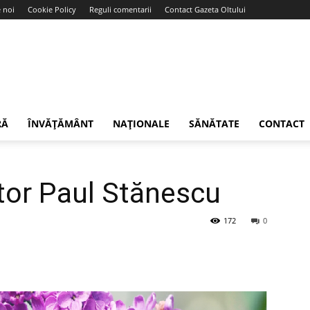
 noi
Cookie Policy
Reguli comentarii
Contact Gazeta Oltului
RĂ
ÎNVĂȚĂMÂNT
NAȚIONALE
SĂNĂTATE
CONTACT
ator Paul Stănescu
172
0