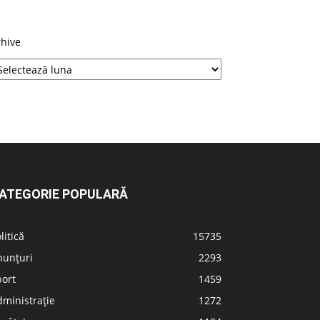
rhive
ATEGORIE POPULARĂ
litică
15735
nunțuri
2293
port
1459
ministrație
1272