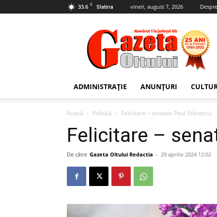
C
33.6
vineri, august 7, 2026
Despre
Slatina
Gazeta
Oltului
ADMINISTRAȚIE
ANUNȚURI
CULTU
Acasă
Politică
Felicitare – senator Paul Stănescu
Felicitare – sen
De către
Gazeta Oltului Redactia
-
29 aprilie 2024 12:02