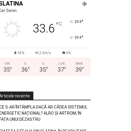
SLATINA
Cer Senin
°
33.6
°
C
33.6
°
33.6
35%
2.5m/s
0%
VIN
S
D
LUN
MAR
35
°
36
°
35
°
37
°
39
°
Articole recente
CE S-AR ÎNTÂMPLA DACĂ AR CĂDEA SISTEMUL
ENERGETIC NAȚIONAL? ALRO ȘI ARTROM, ÎN
FAȚA UNUI DEZASTRU