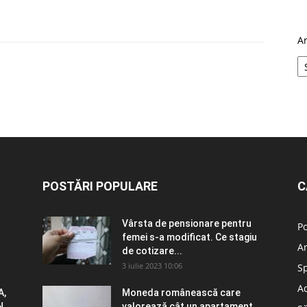
A
POSTĂRI POPULARE
C
Vârsta de pensionare pentru
Po
femei s-a modificat. Ce stagiu
A
de cotizare...
3 iulie 2023 10:06
S
Ad
A,
Moneda românească care
N
valorează cât un apartament