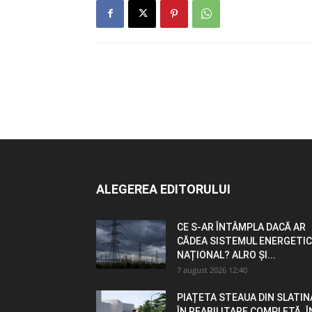
ALEGEREA EDITORULUI
CE S-AR ÎNTÂMPLA DACĂ AR
CĂDEA SISTEMUL ENERGETIC
NAȚIONAL? ALRO ȘI...
7 august 2026 12:40
PIAȚETA STEAUA DIN SLATIN
ÎN REABILITARE COMPLETĂ. Î