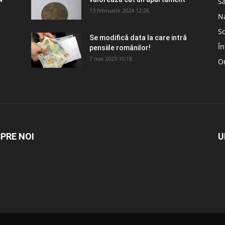
S
13 februarie 2024 12:26
N
So
Se modifică data la care intră
În
pensiile românilor!
7 mai 2023 10:18
Om
PRE NOI
U