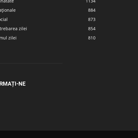
ănătate
1134
aționale
884
cial
873
trebarea zilei
854
ul zilei
810
RMAȚI-NE