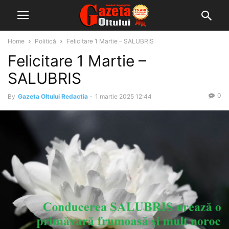
Home
Politică
Felicitare 1 Martie – SALUBRIS
Felicitare 1 Martie –
SALUBRIS
0
By
Gazeta Oltului Redactia
-
1 martie 2025 12:44