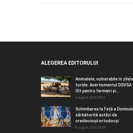
ALEGEREA EDITORULUI
Animalele, vulnerabile în zilel
toride. Avertismentul DSVSA
Olt pentru fermieri și...
6 august 2026 09:11
Schimbarea la Față a Domnulu
sărbătorită astăzi de
credincioșii ortodocși
6 august 2026 08:50