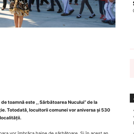
 de toamnă este ,, Sărbătoarea Nucului” de la
ție. Totodată, locuitorii comunei vor aniversa și 530
ocalităţii.
ara vor îmbrăca haine de sărbătoare. Și în acest an