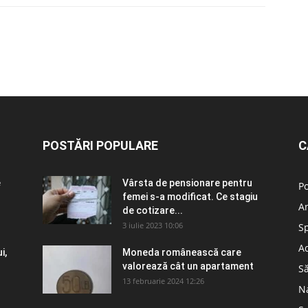
POSTĂRI POPULARE
C
e
Vârsta de pensionare pentru
Po
femei s-a modificat. Ce stagiu
A
de cotizare...
3 iulie 2023 10:06
S
Ad
i,
Moneda românească care
valorează cât un apartament
S
13 februarie 2024 12:26
N