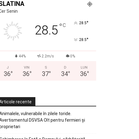
SLATINA
Cer Senin
°
28.5
°
C
28.5
°
28.5
44%
2.2m/s
0%
J
VIN
S
D
LUN
36
°
36
°
37
°
34
°
36
°
Articole recente
Animalele, vulnerabile în zilele toride.
Avertismentul DSVSA Olt pentru fermieri și
proprietari