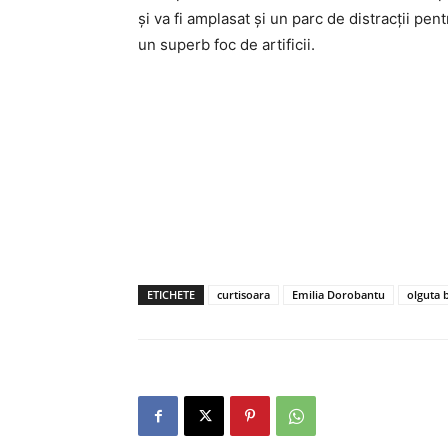
și va fi amplasat şi un parc de distracţii pen
un superb foc de artificii.
ETICHETE
curtisoara
Emilia Dorobantu
olguta 