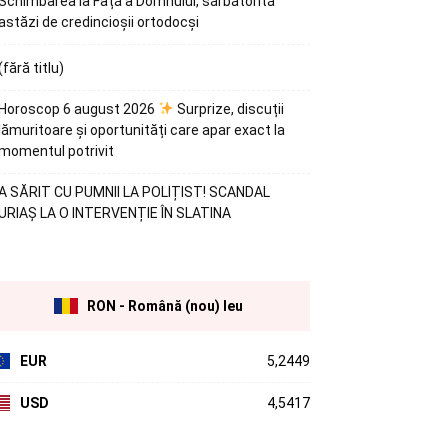
Schimbarea la Față a Domnului, sărbătorită
astăzi de credincioșii ortodocși
(fără titlu)
Horoscop 6 august 2026
Surprize, discuții
lămuritoare și oportunități care apar exact la
momentul potrivit
A SĂRIT CU PUMNII LA POLIȚIST! SCANDAL
URIAȘ LA O INTERVENȚIE ÎN SLATINA
RON - Română (nou) leu
EUR
5,2449
USD
4,5417