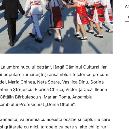
A
La umbra nucului bătrân”, lângă Căminul Cultural, iar
cii populare româneşti şi ansambluri folclorice precum:
el, Maria Ghinea, Neta Soare, Vasilica Dinu, Sorina
nia Ștrejescu, Florica Chircă, Victorița Cică, Ileana
 Cătălin Bărbulescu și Marian Toma, Ansamblul
samblului Profesionist „Doina Oltului”.
Gănescu, va premia cu această ocazie și cuplurile care
i grătarele cu mici, tarabele cu bere şi alte chilipiruri