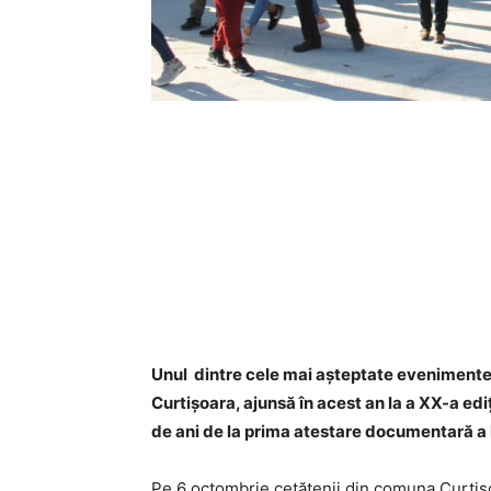
Unul dintre cele mai așteptate evenimente
Curtișoara, ajunsă în acest an la a XX-a edi
de ani de la prima atestare documentară a l
Pe 6 octombrie cetăţenii din comuna Curtișo