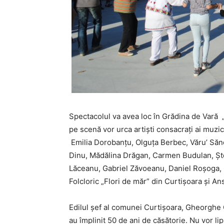
Spectacolul va avea loc în Grădina de Vară „
pe scenă vor urca artişti consacraţi ai muzi
Emilia Dorobanţu, Olguța Berbec, Văru’ Sănd
Dinu, Mădălina Drăgan, Carmen Budulan, Ștefa
Lăceanu, Gabriel Zăvoeanu, Daniel Roșoga,
Folcloric „Flori de măr” din Curtişoara și An
Edilul șef al comunei Curtișoara, Gheorghe 
au împlinit 50 de ani de căsătorie. Nu vor lips