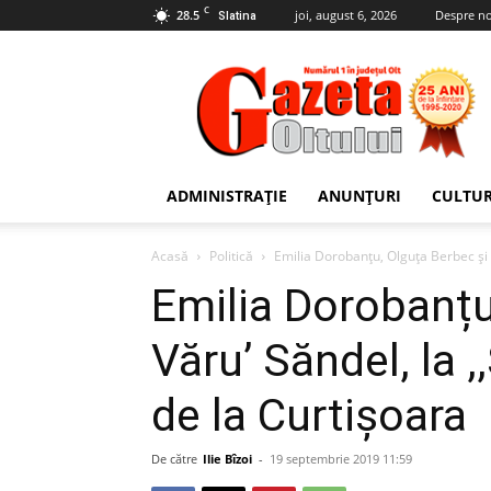
C
28.5
joi, august 6, 2026
Despre no
Slatina
Gazeta
Oltului
ADMINISTRAȚIE
ANUNȚURI
CULTU
Acasă
Politică
Emilia Dorobanțu, Olguța Berbec și V
Emilia Dorobanțu
Văru’ Săndel, la 
de la Curtișoara
De către
Ilie Bîzoi
-
19 septembrie 2019 11:59