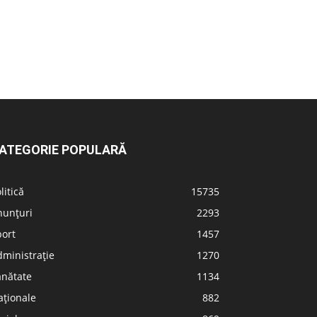
ATEGORIE POPULARĂ
litică
15735
nunțuri
2293
port
1457
ministrație
1270
ănătate
1134
aționale
882