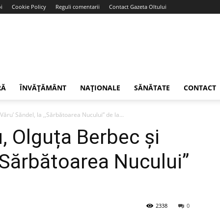
i
Cookie Policy
Reguli comentarii
Contact Gazeta Oltului
RĂ
ÎNVĂȚĂMÂNT
NAȚIONALE
SĂNĂTATE
CONTACT
ăru’ Săndel, la ,,Sărbătoarea Nucului” de la...
, Olguța Berbec și
,,Sărbătoarea Nucului”
2338
0