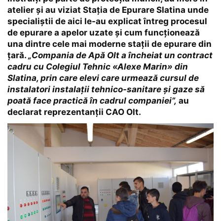
atelier și au viziat Stația de Epurare Slatina unde
specialiștii de aici le-au explicat întreg procesul
de epurare a apelor uzate și cum funcționează
una dintre cele mai moderne stații de epurare din
țară.
„Compania de Apă Olt a încheiat un contract
cadru cu Colegiul Tehnic «Alexe Marin» din
Slatina, prin care elevi care urmează cursul de
instalatori instalații tehnico-sanitare și gaze să
poată face practică în cadrul companiei”,
au
declarat reprezentanții CAO Olt.