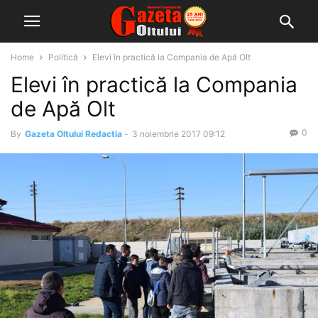
Home
Politică
Elevi în practică la Compania de Apă Olt
Elevi în practică la Compania
de Apă Olt
0
By
Gazeta Oltului Redactia
-
3 noiembrie 2017 09:12