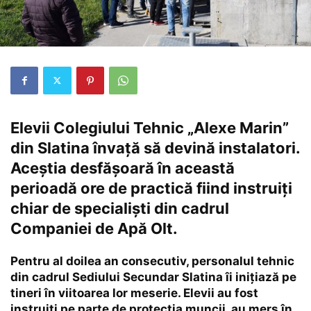
Elevii Colegiului Tehnic „Alexe Marin”
din Slatina învață să devină instalatori.
Aceștia desfășoară în această
perioadă ore de practică fiind instruiți
chiar de specialiști din cadrul
Companiei de Apă Olt.
Pentru al doilea an consecutiv, personalul tehnic
din cadrul Sediului Secundar Slatina îi inițiază pe
tineri în viitoarea lor meserie. Elevii au fost
instruiți pe parte de protecția muncii, au mers în