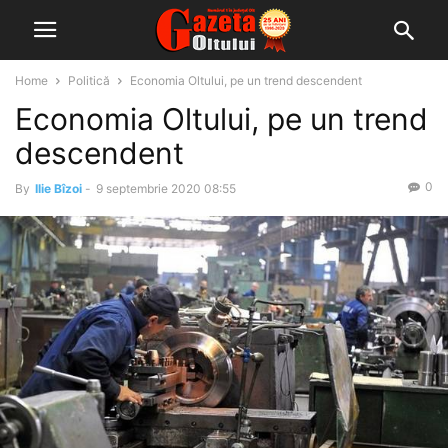
Home
Politică
Economia Oltului, pe un trend descendent
Economia Oltului, pe un trend
descendent
0
By
Ilie Bîzoi
-
9 septembrie 2020 08:55