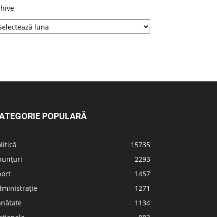
rhive
ATEGORIE POPULARĂ
litică
15735
nunțuri
2293
port
1457
ministrație
1271
ănătate
1134