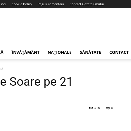
 noi
Cookie Policy
Reguli comentarii
Contact Gazeta Oltului
RĂ
ÎNVĂȚĂMÂNT
NAȚIONALE
SĂNĂTATE
CONTACT
st
e Soare pe 21
418
0