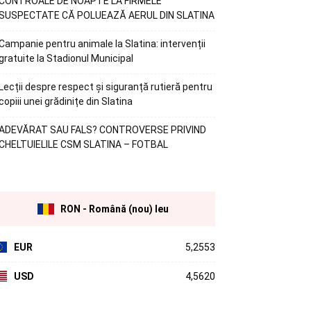
CONTROALE DE NOAPTE LA FIRMELE
SUSPECTATE CĂ POLUEAZĂ AERUL DIN SLATINA
Campanie pentru animale la Slatina: intervenții
gratuite la Stadionul Municipal
Lecții despre respect și siguranță rutieră pentru
copiii unei grădinițe din Slatina
ADEVĂRAT SAU FALS? CONTROVERSE PRIVIND
CHELTUIELILE CSM SLATINA – FOTBAL
RON - Română (nou) leu
EUR
5,2553
USD
4,5620