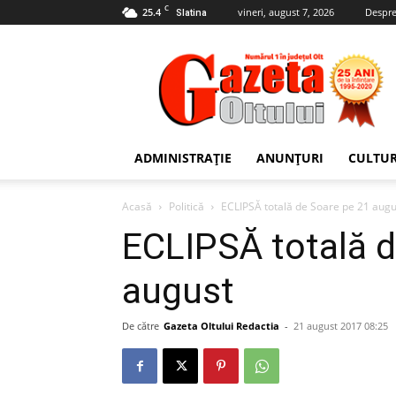
C
25.4
vineri, august 7, 2026
Despre
Slatina
Gazeta
Oltului
ADMINISTRAȚIE
ANUNȚURI
CULTU
Acasă
Politică
ECLIPSĂ totală de Soare pe 21 augu
ECLIPSĂ totală d
august
De către
Gazeta Oltului Redactia
-
21 august 2017 08:25