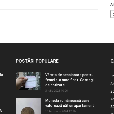
A
POSTĂRI POPULARE
C
la
Vârsta de pensionare pentru
Po
femei s-a modificat. Ce stagiu
A
de cotizare...
3 iulie 2023 10:06
S
Ad
Moneda românească care
valorează cât un apartament
S
A
13 februarie 2024 12:26