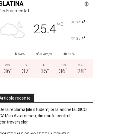
SLATINA
Cer Fragmentat
°
25.4
°
C
25.4
°
25.4
54%
3.4m/s
61%
VIN
S
D
LUN
MAR
36
°
37
°
35
°
36
°
28
°
Articole recente
De la reclamațiile studenților la ancheta DIICOT:
Cătălin Avramescu, din nou în centrul
controverselor