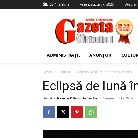
C
23
vineri, august 7, 2026
Despre 
Slatina
Gazeta
Oltului
ADMINISTRAȚIE
ANUNȚURI
CULTU
Acasă
Politică
Eclipsă de lună în această seară
Eclipsă de lună î
De către
Gazeta Oltului Redactia
-
7 august 2017 20:09