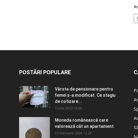
A
POSTĂRI POPULARE
C
Vârsta de pensionare pentru
Po
femei s-a modificat. Ce stagiu
A
de cotizare...
3 iulie 2023 10:06
S
Ad
Moneda românească care
valorează cât un apartament
S
13 februarie 2024 12:26
N