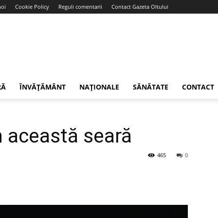
noi
Cookie Policy
Reguli comentarii
Contact Gazeta Oltului
RĂ
ÎNVĂȚĂMÂNT
NAȚIONALE
SĂNĂTATE
CONTACT
n această seară
465
0