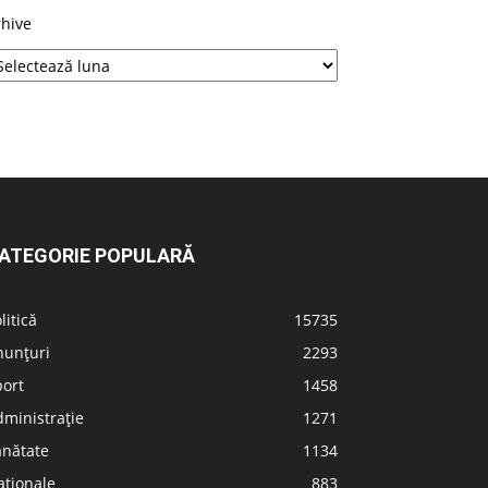
rhive
ATEGORIE POPULARĂ
litică
15735
nunțuri
2293
port
1458
ministrație
1271
ănătate
1134
aționale
883