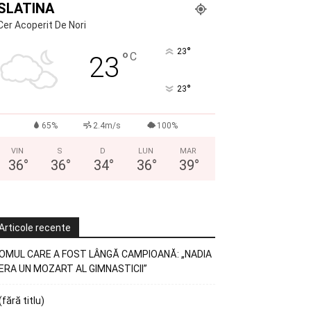
SLATINA
Cer Acoperit De Nori
°
23
°
C
23
°
23
65%
2.4m/s
100%
VIN
S
D
LUN
MAR
36
°
36
°
34
°
36
°
39
°
Articole recente
OMUL CARE A FOST LÂNGĂ CAMPIOANĂ: „NADIA
ERA UN MOZART AL GIMNASTICII”
(fără titlu)