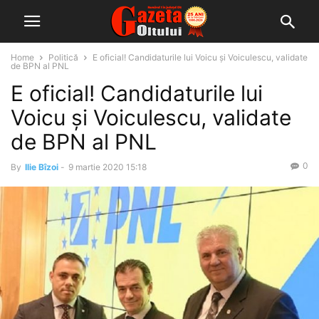
Home
Politică
E oficial! Candidaturile lui Voicu și Voiculescu, validate
de BPN al PNL
E oficial! Candidaturile lui
Voicu și Voiculescu, validate
de BPN al PNL
0
By
Ilie Bîzoi
-
9 martie 2020 15:18