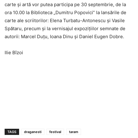
carte și artă vor putea participa pe 30 septembrie, de la
ora 10.00 la Biblioteca „Dumitru Popovici” la lansările de
carte ale scriitorilor: Elena Turbatu-Antonescu și Vasile
Spătaru, precum și la vernisajul expozițiilor semnate de
autorii: Marcel Duțu, Ioana Dinu și Daniel Eugen Dobre.
Ilie Bîzoi
TAGS
draganesti
festival
taram