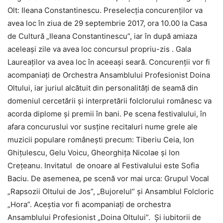
Olt: Ileana Constantinescu. Preselecția concurenților va
avea loc în ziua de 29 septembrie 2017, ora 10.00 la Casa
de Cultură „Ileana Constantinescu”, iar în după amiaza
aceleași zile va avea loc concursul propriu-zis . Gala
Laureaților va avea loc în aceeași seară. Concurenții vor fi
acompaniați de Orchestra Ansamblului Profesionist Doina
Oltului, iar juriul alcătuit din personalități de seamă din
domeniul cercetării și interpretării folclorului românesc va
acorda diplome și premii în bani. Pe scena festivalului, în
afara concuruslui vor susține recitaluri nume grele ale
muzicii populare românești precum: Tiberiu Ceia, Ion
Ghițulescu, Gelu Voicu, Gheorghița Nicolae și Ion
Crețeanu. Invitatul de onoare al Festivalului este Sofia
Baciu. De asemenea, pe scenă vor mai urca: Grupul Vocal
„Rapsozii Oltului de Jos”, „Bujorelul” și Ansamblul Folcloric
„Hora”. Aceștia vor fi acompaniați de orchestra
Ansamblului Profesionist „Doina Oltului”. Și iubitorii de