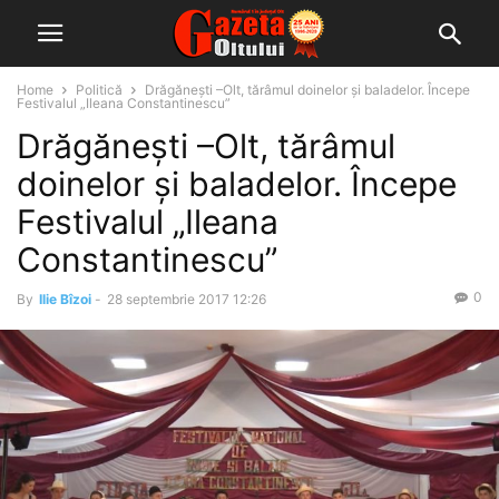
Home
Politică
Drăgăneşti –Olt, tărâmul doinelor şi baladelor. Începe
Festivalul „Ileana Constantinescu”
Drăgăneşti –Olt, tărâmul
doinelor şi baladelor. Începe
Festivalul „Ileana
Constantinescu”
0
By
Ilie Bîzoi
-
28 septembrie 2017 12:26