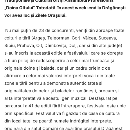
Tradiţionale şi Cultural Olt şi Ansamblul Profesionist
„Doina Oltului”. Totodată, în acest week-end la Drăgăneşti
vor avea loc şi Zilele Oraşului.
Nu mai puţin de 23 de concurenţi, veniţi din aproape toate
colţurile ţării (Argeș, Teleorman, Gorj, Vâlcea, Suceava,
Sibiu, Prahova, Olt, Dâmbovița, Dolj, dar şi din alte judeţe)
s-au înscris la această ediție a festivalului care se doreşte
a fi un prilej de redescoperire a celor mai frumoase şi
originale doine şi balade, dar şi un cadru prielnic de
afirmare a celor mai valoroşi interpreţi vocali din toate
zonele ţării pentru a demonstra autenticitatea şi
originalitatea doinelor şi baladelor româneşti, precum şi
arta interpretativă a acestui gen muzical. Desfășurat pe
parcursul a 41 de ediții fără întrerupere, festivalul este unic
prin specificul. Festivalul va fi găzduit de casa de cultură
din localitate, ce poartă numele îndrăgitei interprete,
originară din satul Comani ce aparține oraşului Drăgăneşti