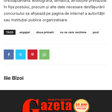
ore/săptămână. Bibliografia, tematica, atribuţiile prevăzute
în fişa postului, precum şi alte date necesare desfăşurării
concursului se afişează pe pagina de internet a autorităţii
sau instituţiei publice organizatoare.
TAGS
angajari
doua primarii
nu se cere vechime
post
Ilie Bîzoi