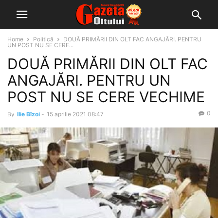
Home
Politică
DOUĂ PRIMĂRII DIN OLT FAC ANGAJĂRI. PENTRU
UN POST NU SE CERE...
DOUĂ PRIMĂRII DIN OLT FAC
ANGAJĂRI. PENTRU UN
POST NU SE CERE VECHIME
0
By
Ilie Bîzoi
-
15 aprilie 2021 08:47