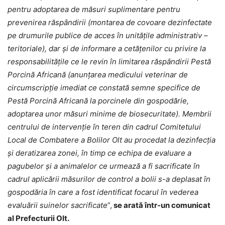
pentru adoptarea de măsuri suplimentare pentru
prevenirea răspândirii (montarea de covoare dezinfectate
pe drumurile publice de acces în unitățile administrativ –
teritoriale), dar și de informare a cetățenilor cu privire la
responsabilitățile ce le revin în limitarea răspândirii Pestă
Porcină Africană (anunțarea medicului veterinar de
circumscripție imediat ce constată semne specifice de
Pestă Porcină Africană la porcinele din gospodărie,
adoptarea unor măsuri minime de biosecuritate). Membrii
centrului de intervenție în teren din cadrul Comitetului
Local de Combatere a Bolilor Olt au procedat la dezinfecția
și deratizarea zonei, în timp ce echipa de evaluare a
pagubelor și a animalelor ce urmează a fi sacrificate în
cadrul aplicării măsurilor de control a bolii s-a deplasat în
gospodăria în care a fost identificat focarul în vederea
evaluării suinelor sacrificate
”,
se arată într-un comunicat
al Prefecturii Olt.