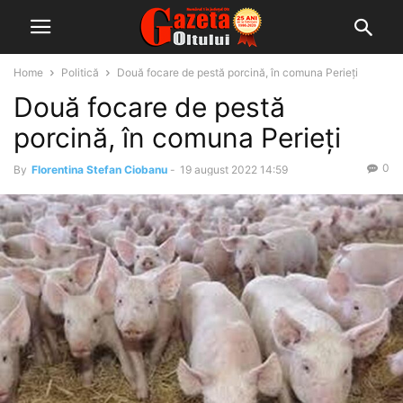
Home
Politică
Două focare de pestă porcină, în comuna Perieți
Două focare de pestă
porcină, în comuna Perieți
0
By
Florentina Stefan Ciobanu
-
19 august 2022 14:59