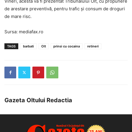
Vineri, acesta va fi prezentat Tribunalului Olt, cu propunere
de arestare preventivă, pentru trafic şi consum de droguri
de mare risc.
Sursa: mediafax.ro
TAGS
barbati
Olt
prinsi cu cocaina
retineri
Gazeta Oltului Redactia