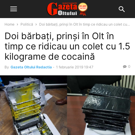
Home
Politică
Doi bărbaţi, prinşi în Olt în timp ce ridicau un colet cu...
Doi bărbaţi, prinşi în Olt în
timp ce ridicau un colet cu 1.5
kilograme de cocaină
0
By
Gazeta Oltului Redactia
-
1 februarie 2019 19:47