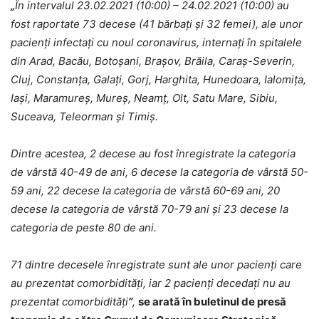
„
În intervalul 23.02.2021 (10:00) – 24.02.2021 (10:00) au
fost raportate 73 decese (41 bărbați și 32 femei), ale unor
pacienți infectați cu noul coronavirus, internați în spitalele
din Arad, Bacău, Botoșani, Brașov, Brăila, Caraș-Severin,
Cluj, Constanța, Galați, Gorj, Harghita, Hunedoara, Ialomița,
Iași, Maramureș, Mureș, Neamț, Olt, Satu Mare, Sibiu,
Suceava, Teleorman și Timiș.
Dintre acestea, 2 decese au fost înregistrate la categoria
de vârstă 40-49 de ani, 6 decese la categoria de vârstă 50-
59 ani, 22 decese la categoria de vârstă 60-69 ani, 20
decese la categoria de vârstă 70-79 ani și 23 decese la
categoria de peste 80 de ani.
71 dintre decesele înregistrate sunt ale unor pacienți care
au prezentat comorbidități, iar 2 pacienți decedați nu au
prezentat comorbidități
”
,
se arată în buletinul de presă