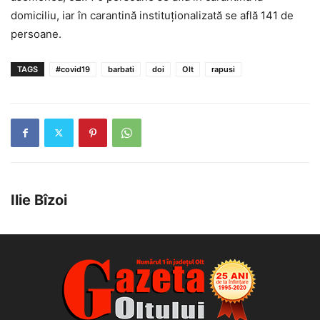
domiciliu, iar în carantină instituționalizată se află 141 de
persoane.
TAGS
#covid19
barbati
doi
Olt
rapusi
Ilie Bîzoi