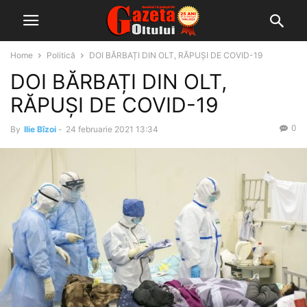
Home
Politică
DOI BĂRBAȚI DIN OLT, RĂPUȘI DE COVID-19
DOI BĂRBAȚI DIN OLT,
RĂPUȘI DE COVID-19
0
By
Ilie Bîzoi
-
24 februarie 2021 13:34