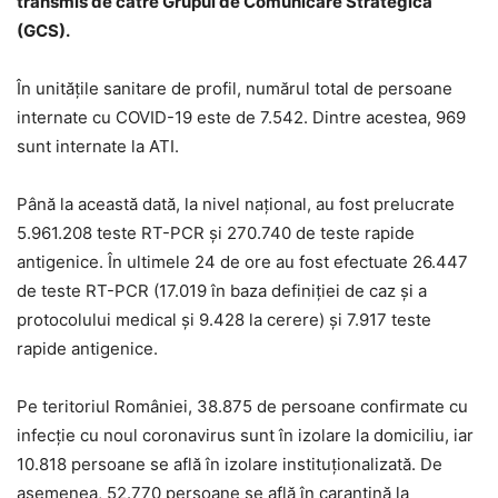
transmis de către Grupul de Comunicare Strategică
(GCS).
În unitățile sanitare de profil, numărul total de persoane
internate cu COVID-19 este de 7.542. Dintre acestea, 969
sunt internate la ATI.
Până la această dată, la nivel național, au fost prelucrate
5.961.208 teste RT-PCR și 270.740 de teste rapide
antigenice. În ultimele 24 de ore au fost efectuate 26.447
de teste RT-PCR (17.019 în baza definiției de caz și a
protocolului medical și 9.428 la cerere) și 7.917 teste
rapide antigenice.
Pe teritoriul României, 38.875 de persoane confirmate cu
infecție cu noul coronavirus sunt în izolare la domiciliu, iar
10.818 persoane se află în izolare instituționalizată. De
asemenea, 52.770 persoane se află în carantină la