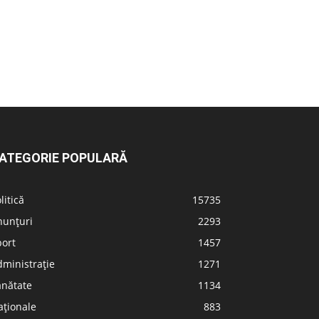
ATEGORIE POPULARĂ
litică
15735
nunțuri
2293
port
1457
ministrație
1271
ănătate
1134
aționale
883