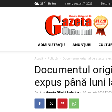
C
23
vineri, august 7, 2026
Despre 
Slatina
Gazeta
Oltului
ADMINISTRAȚIE
ANUNȚURI
CULTU
Acasă
Politică
Documentul original de atestare exp
Documentul origi
expus până luni l
De către
Gazeta Oltului Redactia
-
20 ianuarie 2018 12:03