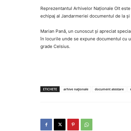
Reprezentantul Arhivelor Naționale Olt este p
echipaj al Jandarmeriei documentul de la și 
Marian Pană, un cunoscut și apreciat special
în locurile unde se expune documentul cu u
grade Celsius.
ETICHETE
arhive naționale
document atestare