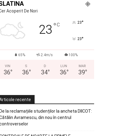
SLATINA
Cer Acoperit De Nori
°
23
°
C
23
°
23
65%
2.4m/s
100%
VIN
S
D
LUN
MAR
36
°
36
°
34
°
36
°
39
°
Articole recente
De la reclamațiile studenților la ancheta DIICOT:
Cătălin Avramescu, din nou în centrul
controverselor