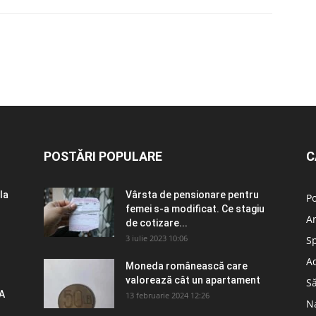
POSTĂRI POPULARE
C
la
Vârsta de pensionare pentru
Po
femei s-a modificat. Ce stagiu
A
de cotizare...
3 iulie 2023 10:06
S
Ad
Moneda românească care
valorează cât un apartament
S
A
13 februarie 2024 12:26
N