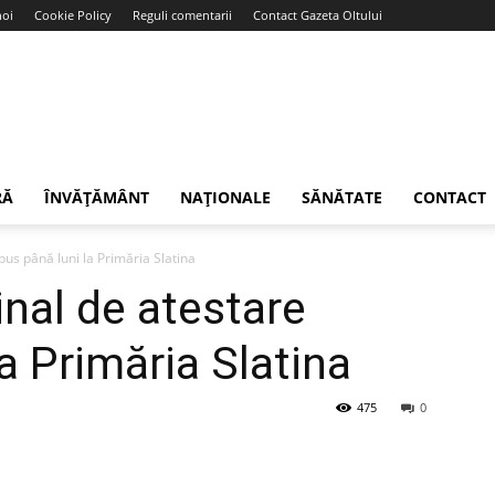
noi
Cookie Policy
Reguli comentarii
Contact Gazeta Oltului
RĂ
ÎNVĂȚĂMÂNT
NAȚIONALE
SĂNĂTATE
CONTACT
us până luni la Primăria Slatina
nal de atestare
a Primăria Slatina
475
0