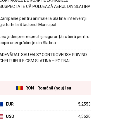
CONTROALE DE NOAPTE LA FIRMELE
SUSPECTATE CĂ POLUEAZĂ AERUL DIN SLATINA
Campanie pentru animale la Slatina: intervenții
gratuite la Stadionul Municipal
Lecții despre respect și siguranță rutieră pentru
copiii unei grădinițe din Slatina
ADEVĂRAT SAU FALS? CONTROVERSE PRIVIND
CHELTUIELILE CSM SLATINA – FOTBAL
RON - Română (nou) leu
EUR
5,2553
USD
4,5620