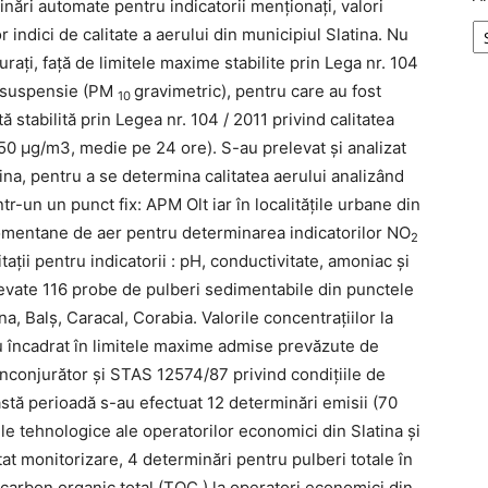
inări automate pentru indicatorii menţionaţi, valori
 indici de calitate a aerului din municipiul Slatina. Nu
uraţi, faţă de limitele maxime stabilite prin Lega nr. 104
în suspensie (PM
gravimetric), pentru care au fost
10
ă stabilită prin Legea nr. 104 / 2011 privind calitatea
ă 50 µg/m3, medie pe 24 ore). S-au prelevat şi analizat
ina, pentru a se determina calitatea aerului analizând
ntr-un un punct fix: APM Olt iar în localităţile urbane din
momentane de aer pentru determinarea indicatorilor NO
2
taţii pentru indicatorii : pH, conductivitate, amoniac şi
elevate 116 probe de pulberi sedimentabile din punctele
na, Balş, Caracal, Corabia. Valorile concentraţiilor la
-au încadrat în limitele maxime admise prevăzute de
 înconjurător şi STAS 12574/87 privind condiţiile de
eastă perioadă s-au efectuat 12 determinări emisii (70
iile tehnologice ale operatorilor economici din Slatina şi
citat monitorizare, 4 determinări pentru pulberi totale în
 carbon organic total (TOC ) la operatori economici din