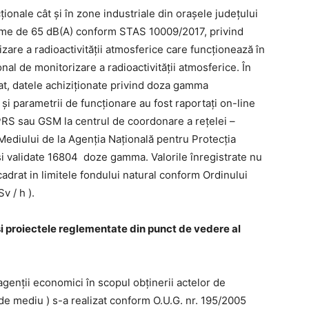
ţionale cât şi în zone industriale din oraşele judeţului
axime de 65 dB(A) conform STAS 10009/2017, privind
zare a radioactivităţii atmosferice care funcţionează în
nal de monitorizare a radioactivităţii atmosferice. În
at, datele achiziţionate privind doza gamma
şi parametrii de funcţionare au fost raportaţi on-line
GPRS sau GSM la centrul de coordonare a reţelei –
Mediului de la Agenţia Naţională pentru Protecţia
 şi validate 16804 doze gamma. Valorile înregistrate nu
cadrat in limitele fondului natural conform Ordinului
v / h ).
 și proiectele reglementate din punct de vedere al
genţii economici în scopul obţinerii actelor de
 de mediu ) s-a realizat conform O.U.G. nr. 195/2005