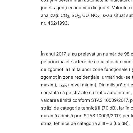
judeţ. agenţi economici din județ. Valorile c
analizați: CO
, SO
, CO, NO
, s-au situat 
2
2
X
nr. 462/1993.
În anul 2017 s-au prelevat un număr de 98 
pe principalele artere de circulaţie din munic
de zgomot la limita unor zone funcţionale ( şc
zgomot în zone rezidenţiale, urmărindu-se tre
maxim), L
( nivel minim). Din măsurătorile
MIN
constată că pe străzile cu trafic auto intens
valoarea limită conform STAS 10009/2017, pen
străzi de categorie tehnică II (70 dB), iar în
maximă admisă prin STAS 10009/2017, pentru 
străzi tehnice de categoria a III – a (65 dB).