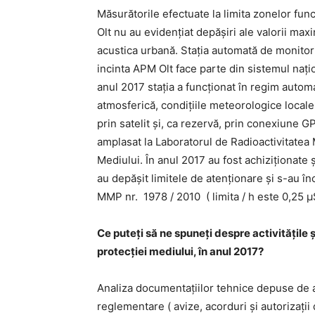
Măsurătorile efectuate la limita zonelor func
Olt nu au evidenţiat depăşiri ale valorii m
acustica urbană. Staţia automată de monitori
incinta APM Olt face parte din sistemul naţio
anul 2017 staţia a funcţionat în regim autom
atmosferică, condiţiile meteorologice locale 
prin satelit şi, ca rezervă, prin conexiune 
amplasat la Laboratorul de Radioactivitatea 
Mediului. În anul 2017 au fost achiziţionate
au depăşit limitele de atenţionare şi s-au în
MMP nr. 1978 / 2010 ( limita / h este 0,25 µS
Ce puteți să ne spuneți despre activitățile
protecției mediului, în anul 2017?
Analiza documentaţiilor tehnice depuse de a
reglementare ( avize, acorduri şi autorizaţii