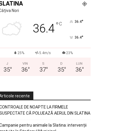
SLATINA
Câțiva Nori
°
36.4
°
C
36.4
°
36.4
25%
5.4m/s
23%
J
VIN
S
D
LUN
35
°
36
°
37
°
35
°
36
°
Articole recente
CONTROALE DE NOAPTE LA FIRMELE
SUSPECTATE CĂ POLUEAZĂ AERUL DIN SLATINA
Campanie pentru animale la Slatina: intervenții