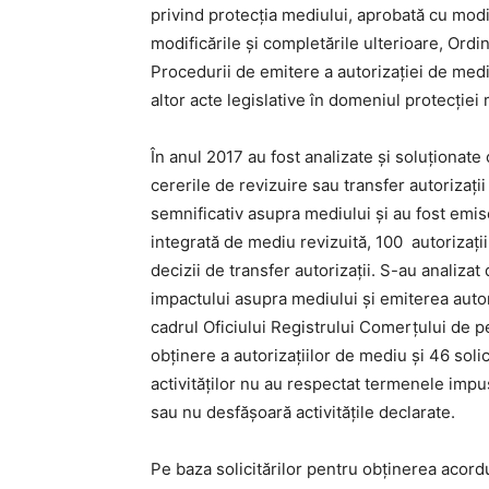
privind protecţia mediului, aprobată cu modi
modificările şi completările ulterioare, Ord
Procedurii de emitere a autorizaţiei de mediu
altor acte legislative în domeniul protecției 
În anul 2017 au fost analizate şi soluţionate 
cererile de revizuire sau transfer autorizaţi
semnificativ asupra mediului şi au fost emise
integrată de mediu revizuită, 100 autorizaţii
decizii de transfer autorizaţii. S-au analizat
impactului asupra mediului şi emiterea autori
cadrul Oficiului Registrului Comerţului de pe
obţinere a autorizaţiilor de mediu şi 46 soli
activităţilor nu au respectat termenele imp
sau nu desfăşoară activităţile declarate.
Pe baza solicitărilor pentru obţinerea acor