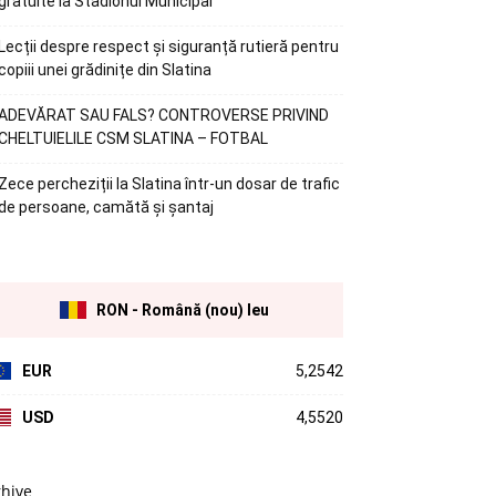
gratuite la Stadionul Municipal
Lecții despre respect și siguranță rutieră pentru
copiii unei grădinițe din Slatina
ADEVĂRAT SAU FALS? CONTROVERSE PRIVIND
CHELTUIELILE CSM SLATINA – FOTBAL
Zece percheziții la Slatina într-un dosar de trafic
de persoane, camătă și șantaj
RON - Română (nou) leu
EUR
5,2542
USD
4,5520
rhive