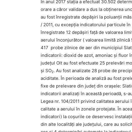
În anul 2017 staţia a efectuat 30.502 determ
orare a căror validare a dus la obţinerea unor
au fost înregistrate depăşiri la poluanţii măs
/ 2011, cu excepţia indicatorului particule 
înregistrate 12 depăşiri faţă de valoarea limit
aerului înconjurător ( valoarea limită zilnic
417 probe zilnice de aer din municipiul Slat
indicatorii: dioxid de azot, amoniac şi fluor î
judeţul Olt au fost efectuate 25 prelevări 
şi SO
. Au fost analizate 28 probe de precipi
2
aciditate. În perioada de analiză au fost pr
fixe de prelevare din judeţ din oraşele: Slati
indicatorii analizaţi în această perioadă, s
Legea nr. 104/2011 privind calitatea aerului
calitate a aerului în zonele protejate. În ac
indicatori) la coşurile ce deservesc instalaţ
din alte localităţi ale judeţului, care au soli
coş și 4 determinări automate la indicatorul