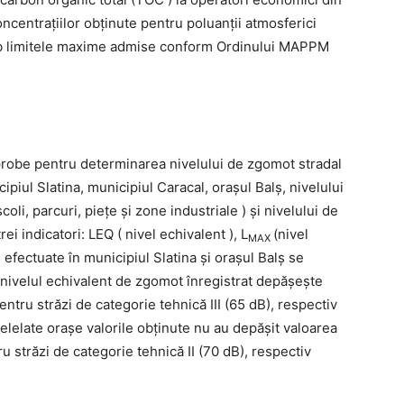
oncentraţiilor obținute pentru poluanţii atmosferici
sub limitele maxime admise conform Ordinului MAPPM
probe pentru determinarea nivelului de zgomot stradal
ipiul Slatina, municipiul Caracal, oraşul Balş, nivelului
oli, parcuri, pieţe şi zone industriale ) şi nivelului de
i indicatori: LEQ ( nivel echivalent ), L
(nivel
MAX
 efectuate în municipiul Slatina şi oraşul Balş se
, nivelul echivalent de zgomot înregistrat depăşeşte
tru străzi de categorie tehnică III (65 dB), respectiv
 celelate oraşe valorile obţinute nu au depăşit valoarea
străzi de categorie tehnică II (70 dB), respectiv