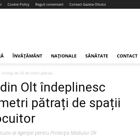
i
Cookie Policy
Reguli comentarii
Contact Gazeta Oltului
RĂ
ÎNVĂȚĂMÂNT
NAȚIONALE
SĂNĂTATE
CONTACT
cerința de 26 de metri pătrați...
din Olt îndeplinesc
metri pătrați de spații
ocuitor
ecutiv al Agenției pentru Protecția Mediului Olt