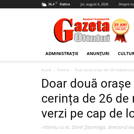
C
36.4
joi, august 6, 2026
Despre no
Slatina
Gazeta
Oltului
ADMINISTRAȚIE
ANUNȚURI
CULTU
Acasă
Politică
Doar două orașe din Olt îndeplinesc 
Doar două orașe 
cerința de 26 de 
verzi pe cap de l
-interviu cu ec. Dorel Șteomlega, directorul ex