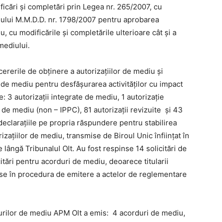
ficări şi completări prin Legea nr. 265/2007, cu
inului M.M.D.D. nr. 1798/2007 pentru aprobarea
, cu modificările şi completările ulterioare cât și a
mediului.
cererile de obţinere a autorizaţiilor de mediu şi
i de mediu pentru desfăşurarea activităţilor cu impact
: 3 autorizaţii integrate de mediu, 1 autorizaţie
 de mediu (non – IPPC), 81 autorizaţii revizuite şi 43
 declaraţiile pe propria răspundere pentru stabilirea
zaţiilor de mediu, transmise de Biroul Unic înfiinţat în
 lângă Tribunalul Olt. Au fost respinse 14 solicitări de
citări pentru acorduri de mediu, deoarece titularii
use în procedura de emitere a actelor de reglementare
durilor de mediu APM Olt a emis: 4 acorduri de mediu,