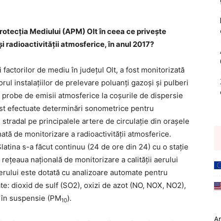
rotecția Mediului (APM) Olt în ceea ce privește
și radioactivității atmosferice, în anul 2017?
i factorilor de mediu în judeţul Olt, a fost monitorizată
orul instalaţiilor de prelevare poluanţi gazoşi şi pulberi
e probe de emisii atmosferice la coşurile de dispersie
fost efectuate determinări sonometrice pentru
tradal pe principalele artere de circulaţie din oraşele
mată de monitorizare a radioactivităţii atmosferice.
Slatina s-a făcut continuu (24 de ore din 24) cu o staţie
 reţeaua naţională de monitorizare a calităţii aerului
aerului este dotată cu analizoare automate pentru
te: dioxid de sulf (SO2), oxizi de azot (NO, NOX, NO2),
 în suspensie (PM
).
10
A