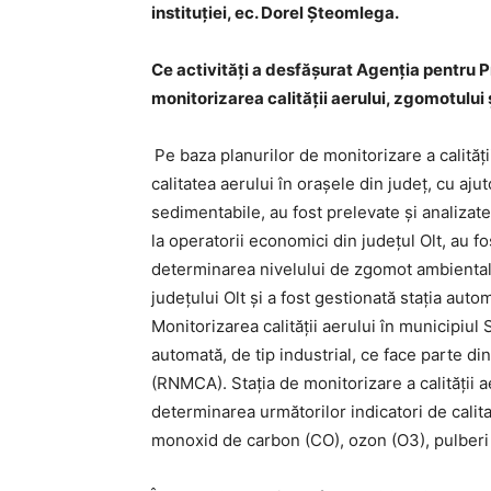
instituției, ec. Dorel Șteomlega.
Ce activități a desfășurat Agenția pentru P
monitorizarea calității aerului, zgomotului 
Pe baza planurilor de monitorizare a calităţi
calitatea aerului în orașele din județ, cu ajut
sedimentabile, au fost prelevate şi analizat
la operatorii economici din judeţul Olt, au 
determinarea nivelului de zgomot ambiental s
judeţului Olt şi a fost gestionată staţia auto
Monitorizarea calităţii aerului în municipiul 
automată, de tip industrial, ce face parte din
(RNMCA). Staţia de monitorizare a calităţii 
determinarea următorilor indicatori de calita
monoxid de carbon (CO), ozon (O3), pulberi