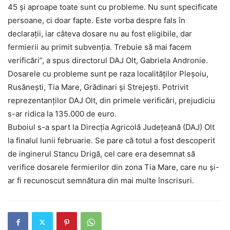
45 și aproape toate sunt cu probleme. Nu sunt specificate
persoane, ci doar fapte. Este vorba despre fals în
declarații, iar câteva dosare nu au fost eligibile, dar
fermierii au primit subvenția. Trebuie să mai facem
verificări”, a spus directorul DAJ Olt, Gabriela Andronie.
Dosarele cu probleme sunt pe raza localităților Pleșoiu,
Rusănești, Tia Mare, Grădinari și Strejești. Potrivit
reprezentanților DAJ Olt, din primele verificări, prejudiciu
s-ar ridica la 135.000 de euro.
Buboiul s-a spart la Direcţia Agricolă Judeţeană (DAJ) Olt
la finalul lunii februarie. Se pare că totul a fost descoperit
de inginerul Stancu Drigă, cel care era desemnat să
verifice dosarele fermierilor din zona Tia Mare, care nu și-
ar fi recunoscut semnătura din mai multe înscrisuri.