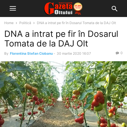
Home
Politică
DNA a intrat pe fir în Dosarul Tomata de la DAJ Olt
DNA a intrat pe fir în Dosarul
Tomata de la DAJ Olt
0
By
Florentina Stefan Ciobanu
-
30 martie 2020 16:07