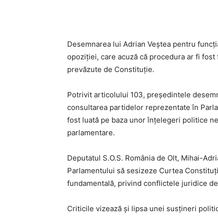
Desemnarea lui Adrian Veștea pentru funcția
opoziției, care acuză că procedura ar fi fost 
prevăzute de Constituție.
Potrivit articolului 103, președintele dese
consultarea partidelor reprezentate în Parlam
fost luată pe baza unor înțelegeri politice n
parlamentare.
Deputatul S.O.S. România de Olt, Mihai-Adria
Parlamentului să sesizeze Curtea Constituți
fundamentală, privind conflictele juridice de 
Criticile vizează și lipsa unei susțineri polit