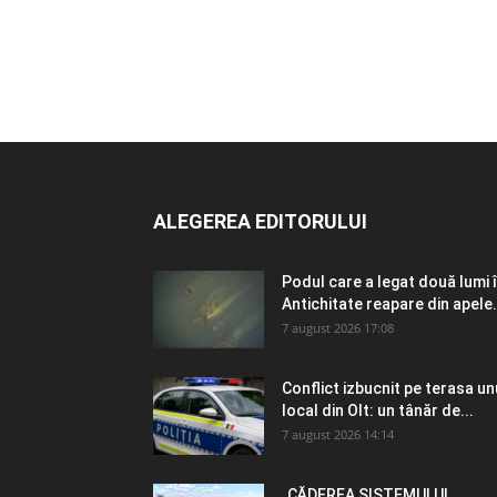
ALEGEREA EDITORULUI
Podul care a legat două lumi 
Antichitate reapare din apele.
7 august 2026 17:08
Conflict izbucnit pe terasa un
local din Olt: un tânăr de...
7 august 2026 14:14
„CĂDEREA SISTEMULUI