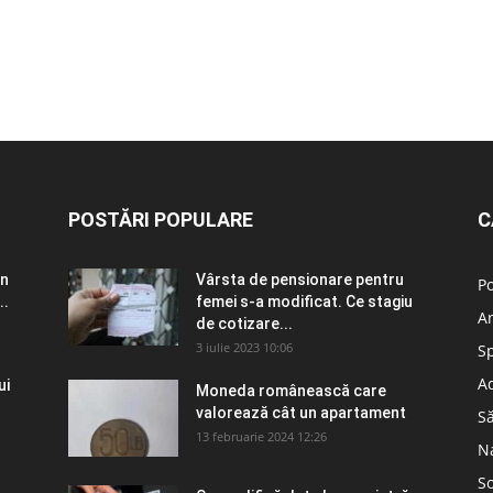
POSTĂRI POPULARE
C
în
Vârsta de pensionare pentru
Po
..
femei s-a modificat. Ce stagiu
A
de cotizare...
3 iulie 2023 10:06
S
Ad
ui
Moneda românească care
valorează cât un apartament
S
13 februarie 2024 12:26
N
So