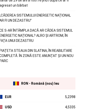
tânăr de 29 de ani a fost reținut după ce ar fi
agresat un bărbat
„CĂDEREA SISTEMULUI ENERGETIC NAȚIONAL
AR FI UN DEZASTRU”
CE S-AR ÎNTÂMPLA DACĂ AR CĂDEA SISTEMUL
ENERGETIC NAȚIONAL? ALRO ȘI ARTROM, ÎN
FAȚA UNUI DEZASTRU
PIAȚETA STEAUA DIN SLATINA, ÎN REABILITARE
COMPLETĂ. ÎN ZONĂ ESTE ANUNȚAT ȘI UN NOU
PARC
RON - Română (nou) leu
EUR
5,2398
USD
4,5335