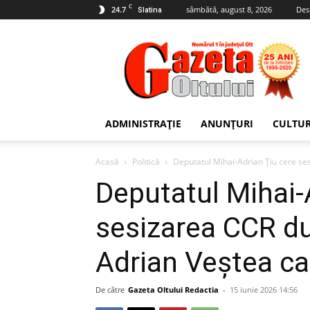
C
24.7
sâmbătă, august 8, 2026
Des
Slatina
Gazeta
Oltului
ADMINISTRAȚIE
ANUNȚURI
CULTU
Acasă
Politică
Deputatul Mihai-Adrian Țiu cere se
Deputatul Mihai-
sesizarea CCR d
Adrian Veștea ca
De către
Gazeta Oltului Redactia
-
15 iunie 2026 14:56