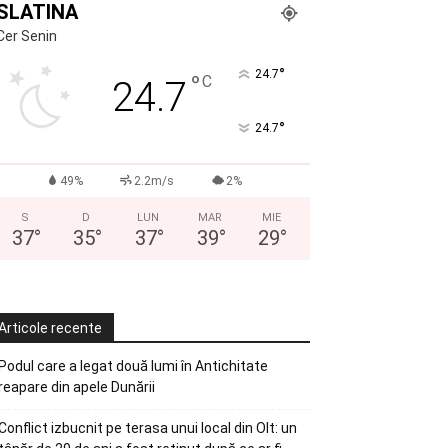
SLATINA
Cer Senin
°
24.7
°
C
24.7
°
24.7
49%
2.2m/s
2%
S
D
LUN
MAR
MIE
37
°
35
°
37
°
39
°
29
°
Articole recente
Podul care a legat două lumi în Antichitate
reapare din apele Dunării
Conflict izbucnit pe terasa unui local din Olt: un