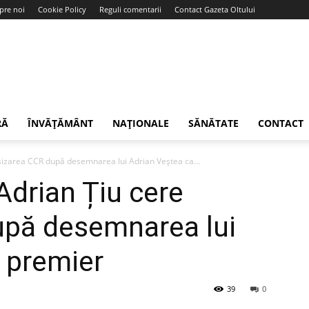
pre noi
Cookie Policy
Reguli comentarii
Contact Gazeta Oltului
RĂ
ÎNVĂȚĂMÂNT
NAȚIONALE
SĂNĂTATE
CONTACT
sizarea CCR după desemnarea lui Adrian Veștea ca...
Adrian Țiu cere
upă desemnarea lui
 premier
39
0