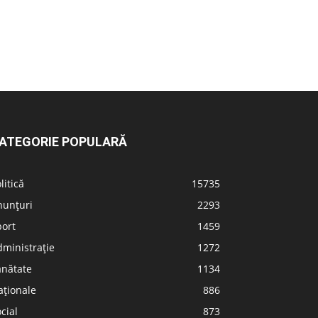
ATEGORIE POPULARĂ
litică
15735
nunțuri
2293
port
1459
ministrație
1272
ănătate
1134
aționale
886
cial
873