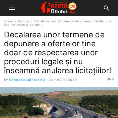
Home
Politică
Decalarea unor termene de depunere a ofertelor ține
doar de respectarea unor...
Decalarea unor termene de
depunere a ofertelor ține
doar de respectarea unor
proceduri legale și nu
înseamnă anularea licitațiilor!
0
By
Gazeta Oltului Redactia
-
20 mai 2019 06:49