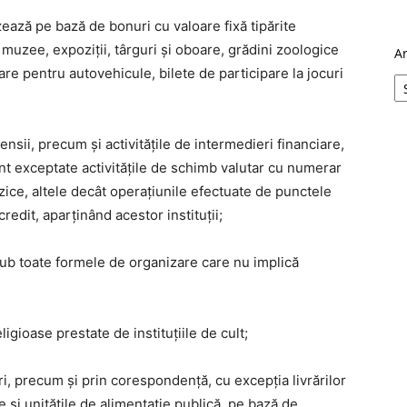
izează pe bază de bonuri cu valoare fixă tipărite
 muzee, expoziții, târguri și oboare, grădini zoologice
A
care pentru autovehicule, bilete de participare la jocuri
pensii, precum și activitățile de intermedieri financiare,
sunt exceptate activitățile de schimb valutar cu numerar
ice, altele decât operațiunile efectuate de punctele
credit, aparținând acestor instituții;
e sub toate formele de organizare care nu implică
ligioase prestate de instituțiile de cult;
i, precum și prin corespondență, cu excepția livrărilor
 și unitățile de alimentație publică, pe bază de