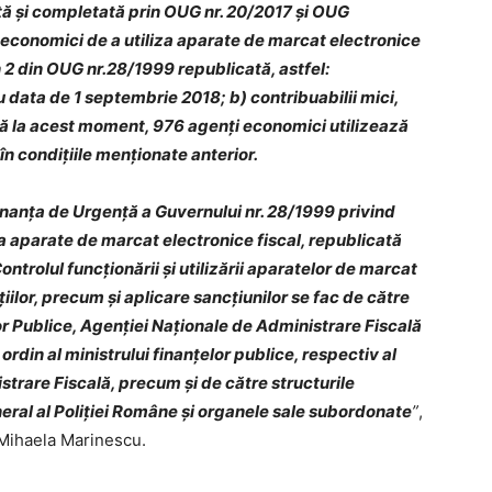
tă și completată prin OUG nr. 20/2017 și OUG
 economici de a utiliza aparate de marcat electronice
in 2 din OUG nr.28/1999 republicată, astfel:
cu data de 1 septembrie 2018; b) contribuabilii mici,
ă la acest moment, 976 agenți economici utilizează
în condițiile menționate anterior.
onanța de Urgență a Guvernului nr. 28/1999 privind
za aparate de marcat electronice fiscal, republicată
ontrolul funcționării și utilizării aparatelor de marcat
ilor, precum și aplicare sancțiunilor se fac de către
lor Publice, Agenției Naționale de Administrare Fiscală
ordin al ministrului finanțelor publice, respectiv al
trare Fiscală, precum și de către structurile
ral al Poliției Române și organele sale subordonate
”
,
 Mihaela Marinescu.