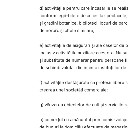
d) activitățile pentru care încasările se real
conform legii-bilete de acces la spectacole,
și grădini botanice, biblioteci, locuri de par
de nororc și altele similare;
e) activitățile de asigurări și ale caselor de 
inclusiv activitățile auxiliare acestora. Nu 
și substitute de numerar pentru persoane fiz
de schimb valutar din incinta instituțiilor de 
f) activitățile desfășurate ca profesii liber
crearea unei societăți comerciale;
g) vânzarea obiectelor de cult și serviciile re
h) comerțul cu amănuntul prin comis-voiajor
de bunuri la domiciliu efectuate de magazine