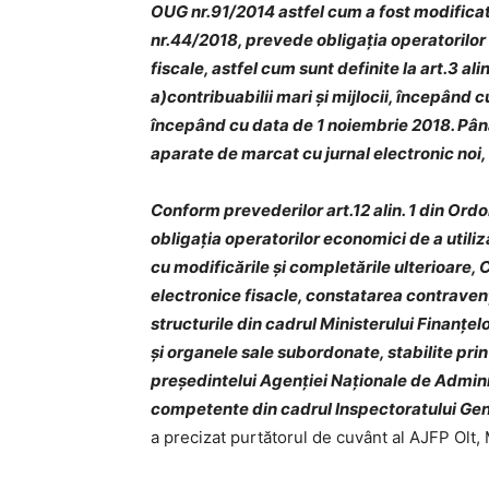
OUG nr.91/2014 astfel cum a fost modifica
nr.44/2018, prevede obligația operatorilor
fiscale, astfel cum sunt definite la art.3 al
a)contribuabilii mari și mijlocii, începând 
începând cu data de 1 noiembrie 2018. Pân
aparate de marcat cu jurnal electronic noi, 
Conform prevederilor art.12 alin. 1 din Ord
obligația operatorilor economici de a utili
cu modificările și completările ulterioare, C
electronice fisacle, constatarea contravenți
structurile din cadrul Ministerului Finanțe
și organele sale subordonate, stabilite prin 
președintelui Agenției Naționale de Adminis
competente din cadrul Inspectoratului Gene
a precizat purtătorul de cuvânt al AJFP Olt,