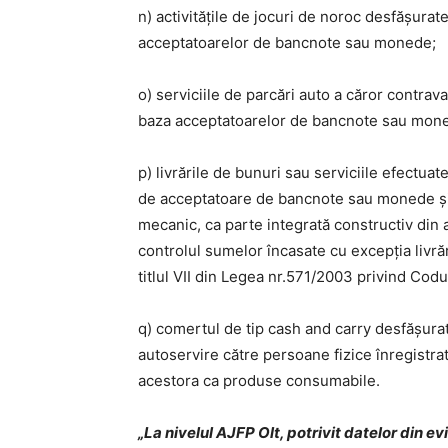
n) activitățile de jocuri de noroc desfășura
acceptatoarelor de bancnote sau monede;
o) serviciile de parcări auto a căror contra
baza acceptatoarelor de bancnote sau mon
p) livrările de bunuri sau serviciile efectu
de acceptatoare de bancnote sau monede și 
mecanic, ca parte integrată constructiv din 
controlul sumelor încasate cu excepția livră
titlul VII din Legea nr.571/2003 privind Codul
q) comertul de tip cash and carry desfășura
autoservire către persoane fizice înregistrate
acestora ca produse consumabile.
„
La nivelul AJFP Olt, potrivit datelor din ev