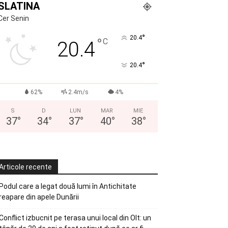
SLATINA
Cer Senin
°
20.4
°
C
20.4
°
20.4
62%
2.4m/s
4%
S
D
LUN
MAR
MIE
37
°
34
°
37
°
40
°
38
°
Articole recente
Podul care a legat două lumi în Antichitate
reapare din apele Dunării
Conflict izbucnit pe terasa unui local din Olt: un