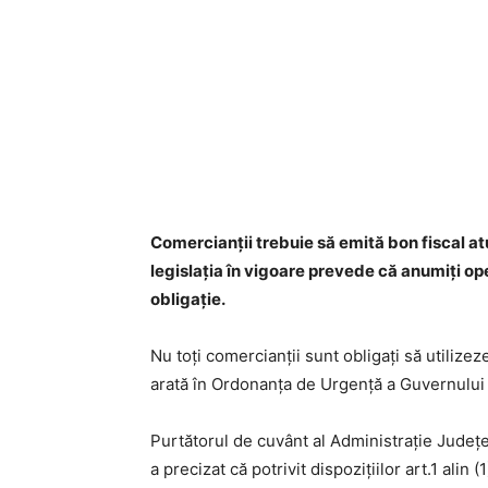
Comercianţii trebuie să emită bon fiscal at
legislaţia în vigoare prevede că anumiţi o
obligaţie.
Nu toţi comercianţii sunt obligaţi să utilizez
arată în Ordonanţa de Urgenţă a Guvernului
Purtătorul de cuvânt al Administraţie Judeţ
a precizat că potrivit dispozițiilor art.1 ali