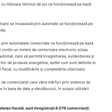
te cu mijloace tehnice de joc ce funcționează pe bază
valoare se încasează prin automate ce funcționează pe
ede;
ate prin automatele comerciale ce funcționează pe bază
conțin un sistem de contorizare electronic și/sau
automat, care să permită înregistrarea, evidențierea și
rilor de produse energetice, astfel cum sunt definite în
 fiscal, cu modificările și completările ulterioare;
t de comercianții care vând mărfuri prin sistemul de
 în baza de date a vânzătorului, în scopul utilizării
idența fiscală, sunt înregistrați 8.076 comercianți.