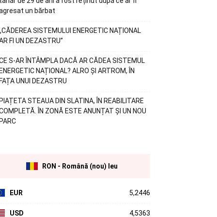
tânăr de 29 de ani a fost reținut după ce ar fi
agresat un bărbat
„CĂDEREA SISTEMULUI ENERGETIC NAȚIONAL
AR FI UN DEZASTRU”
CE S-AR ÎNTÂMPLA DACĂ AR CĂDEA SISTEMUL
ENERGETIC NAȚIONAL? ALRO ȘI ARTROM, ÎN
FAȚA UNUI DEZASTRU
PIAȚETA STEAUA DIN SLATINA, ÎN REABILITARE
COMPLETĂ. ÎN ZONĂ ESTE ANUNȚAT ȘI UN NOU
PARC
RON - Română (nou) leu
EUR
5,2446
USD
4,5363