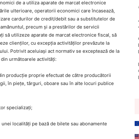
onomici de a utiliza aparate de marcat electronice
tările ulterioare, operatorii economici care încasează,
lizare cardurilor de credit/debit sau a substitutelor de
amănuntul, precum și a prestărilor de servicii
ți să utilizeze aparate de marcat electronice fiscal, să
ze clienților, cu excepția activităților prevăzute la
ntului. Potrivit aceluiași act normativ se exceptează de la
 din următoarele activități:
in producție proprie efectuat de către producătorii
egii, în piețe, târguri, oboare sau în alte locuri publice
or specializați;
ul unei localități pe bază de bilete sau abonamente