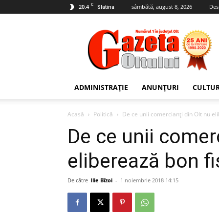
C
20.4
sâmbătă, august 8, 2026
Des
Slatina
Gazeta
Oltului
ADMINISTRAȚIE
ANUNȚURI
CULTU
Acasă
Politică
De ce unii comercianți din Olt nu el
De ce unii comerc
eliberează bon fi
De către
Ilie Bîzoi
-
1 noiembrie 2018 14:15