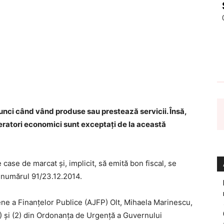
unci când vând produse sau prestează servicii. Însă,
peratori economici sunt exceptaţi de la această
e case de marcat şi, implicit, să emită bon fiscal, se
 numărul 91/23.12.2014.
ene a Finanţelor Publice (AJFP) Olt, Mihaela Marinescu,
n (1) și (2) din Ordonanța de Urgență a Guvernului