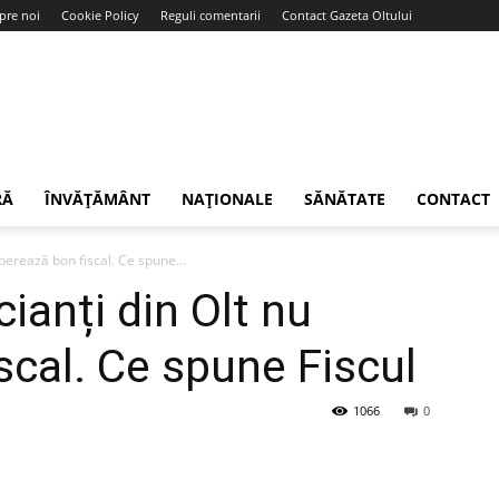
pre noi
Cookie Policy
Reguli comentarii
Contact Gazeta Oltului
RĂ
ÎNVĂȚĂMÂNT
NAȚIONALE
SĂNĂTATE
CONTACT
iberează bon fiscal. Ce spune...
ianți din Olt nu
scal. Ce spune Fiscul
1066
0