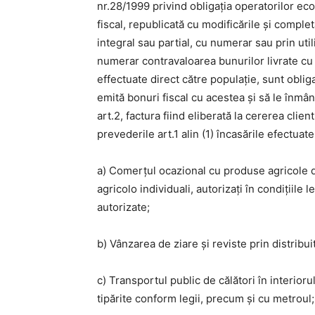
nr.28/1999 privind obligația operatorilor ec
fiscal, republicată cu modificările și comple
integral sau partial, cu numerar sau prin uti
numerar contravaloarea bunurilor livrate cu 
effectuate direct către populație, sunt obliga
emită bonuri fiscal cu acestea și să le înmâne
art.2, factura fiind eliberată la cererea clie
prevederile art.1 alin (1) încasările efectuate
a) Comerțul ocazional cu produse agricole d
agricolo individuali, autorizați în condițiile l
autorizate;
b) Vânzarea de ziare și reviste prin distribuit
c) Transportul public de călători în interior
tipărite conform legii, precum și cu metroul;