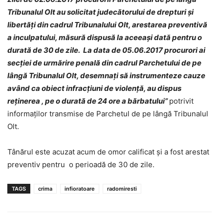
Tribunalul Olt au solicitat judecătorului de drepturi şi
libertăţi din cadrul Tribunalului Olt, arestarea preventivă
a inculpatului, măsură dispusă la aceeaşi dată pentru o
durată de 30 de zile. La data de 05.06.2017 procurori ai
secţiei de urmărire penală din cadrul Parchetului de pe
lângă Tribunalul Olt, desemnaţi să instrumenteze cauze
având ca obiect infracţiuni de violenţă, au dispus
reţinerea , pe o durată de 24 ore a bărbatului”
potrivit
informaților transmise de Parchetul de pe lângă Tribunalul
Olt.
Tânărul este acuzat acum de omor calificat și a fost arestat
preventiv pentru o perioadă de 30 de zile.
TAGS
crima
infioratoare
radomiresti