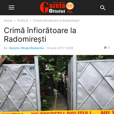
Home
Politică
Crimă înfiorătoare la Radomireşti
Crimă înfiorătoare la
Radomireşti
0
By
Gazeta Oltului Redactia
-
6 iunie 2017 19:28