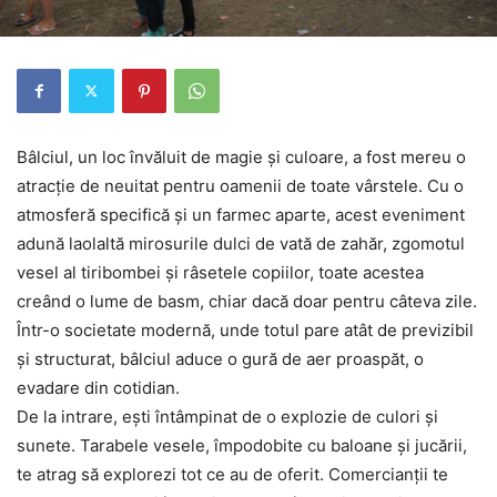
Bâlciul, un loc învăluit de magie și culoare, a fost mereu o
atracție de neuitat pentru oamenii de toate vârstele. Cu o
atmosferă specifică și un farmec aparte, acest eveniment
adună laolaltă mirosurile dulci de vată de zahăr, zgomotul
vesel al tiribombei și râsetele copiilor, toate acestea
creând o lume de basm, chiar dacă doar pentru câteva zile.
Într-o societate modernă, unde totul pare atât de previzibil
și structurat, bâlciul aduce o gură de aer proaspăt, o
evadare din cotidian.
De la intrare, ești întâmpinat de o explozie de culori și
sunete. Tarabele vesele, împodobite cu baloane și jucării,
te atrag să explorezi tot ce au de oferit. Comercianții te