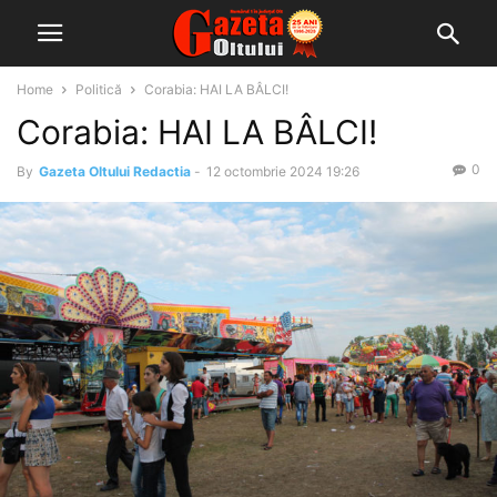
Home
Politică
Corabia: HAI LA BÂLCI!
Corabia: HAI LA BÂLCI!
0
By
Gazeta Oltului Redactia
-
12 octombrie 2024 19:26