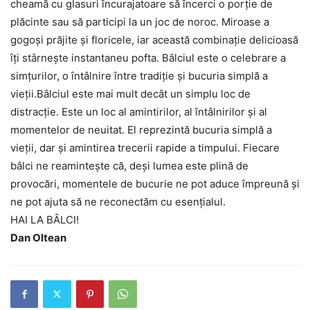
cheamă cu glasuri încurajatoare să încerci o porție de
plăcinte sau să participi la un joc de noroc. Miroase a
gogoși prăjite și floricele, iar această combinație delicioasă
îți stârnește instantaneu pofta. Bâlciul este o celebrare a
simțurilor, o întâlnire între tradiție și bucuria simplă a
vieții.Bâlciul este mai mult decât un simplu loc de
distracție. Este un loc al amintirilor, al întâlnirilor și al
momentelor de neuitat. El reprezintă bucuria simplă a
vieții, dar și amintirea trecerii rapide a timpului. Fiecare
bâlci ne reamintește că, deși lumea este plină de
provocări, momentele de bucurie ne pot aduce împreună și
ne pot ajuta să ne reconectăm cu esențialul.
HAI LA BÂLCI!
Dan Oltean