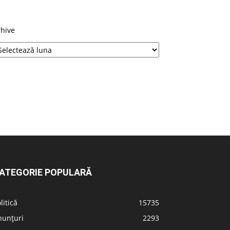
rhive
ATEGORIE POPULARĂ
litică
15735
nunțuri
2293