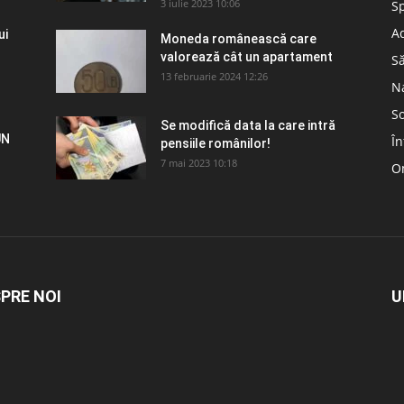
3 iulie 2023 10:06
S
Ad
ui
Moneda românească care
valorează cât un apartament
S
13 februarie 2024 12:26
N
So
Se modifică data la care intră
UN
În
pensiile românilor!
7 mai 2023 10:18
Om
PRE NOI
U