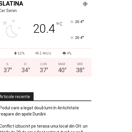
SLATINA
Cer Senin
°
20.4
°
C
20.4
°
20.4
62%
2.4m/s
4%
S
D
LUN
MAR
MIE
37
°
34
°
37
°
40
°
38
°
Articole recente
Podul care a legat două lumi în Antichitate
reapare din apele Dunării
Conflict izbucnit pe terasa unui local din Olt: un