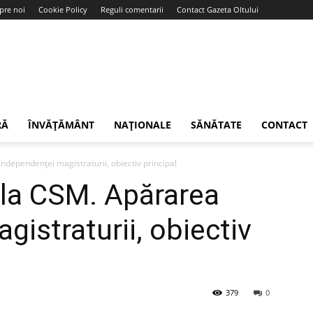
pre noi
Cookie Policy
Reguli comentarii
Contact Gazeta Oltului
RĂ
ÎNVĂȚĂMÂNT
NAȚIONALE
SĂNĂTATE
CONTACT
dependenței magistraturii, obiectiv principal
la CSM. Apărarea
istraturii, obiectiv
379
0