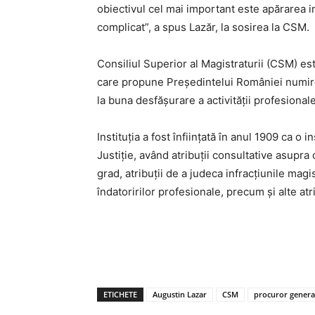
obiectivul cel mai important este apărarea i
complicat”, a spus Lazăr, la sosirea la CSM.
Consiliul Superior al Magistraturii (CSM) este
care propune Președintelui României numirea
la buna desfășurare a activității profesional
Instituția a fost înființată în anul 1909 ca o
Justiție, având atribuții consultative asupra c
grad, atribuții de a judeca infracțiunile magis
îndatoririlor profesionale, precum și alte atri
ETICHETE
Augustin Lazar
CSM
procuror genera