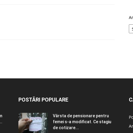
A
POSTĂRI POPULARE
C
în
Vârsta de pensionare pentru
Po
..
femei s-a modificat. Ce stagiu
A
de cotizare...