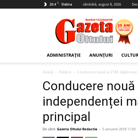
C
20.4
sâmbătă, august 8, 2026
Des
Slatina
Gazeta
Oltului
ADMINISTRAȚIE
ANUNȚURI
CULTU
Acasă
Politică
Conducere nouă la CSM. Apărarea in
Conducere nouă 
independenței mag
principal
De către
Gazeta Oltului Redactia
-
5 ianuarie 2018 11:03