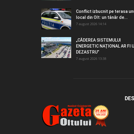
Conflict izbucnit pe terasa un
local din Olt: un tânăr de...
7 august 2026 14:14
„CĂDEREA SISTEMULUI
ENERGETIC NAȚIONAL AR FI 
DEZASTRU”
7 august 2026 13:38
DES