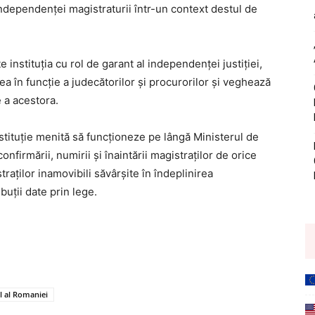
ndependenţei magistraturii într-un context destul de
 instituția cu rol de garant al independenței justiției,
 în funcție a judecătorilor și procurorilor și veghează
e a acestora.
 instituție menită să funcționeze pe lângă Ministerul de
onfirmării, numirii și înaintării magistraților de orice
traților inamovibili săvârșite în îndeplinirea
buții date prin lege.
l al Romaniei