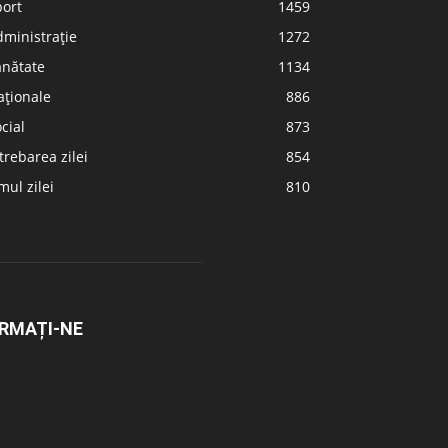
port
1459
ministrație
1272
ănătate
1134
aționale
886
cial
873
trebarea zilei
854
ul zilei
810
RMAȚI-NE