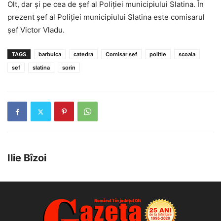
Olt, dar și pe cea de șef al Poliției municipiului Slatina. În
prezent șef al Poliției municipiului Slatina este comisarul
șef Victor Vladu.
TAGS
barbuica
catedra
Comisar sef
politie
scoala
sef
slatina
sorin
Ilie Bîzoi