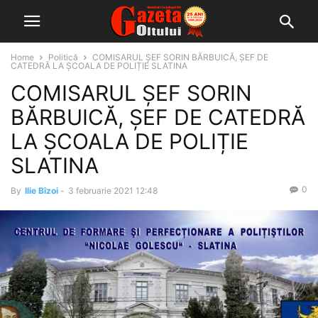
Home
Politică
COMISARUL ȘEF SORIN BĂRBUICĂ, ȘEF DE
CATEDRĂ LA ȘCOALA DE POLIȚIE SLATINA
COMISARUL ȘEF SORIN
BĂRBUICĂ, ȘEF DE CATEDRĂ
LA ȘCOALA DE POLIȚIE
SLATINA
0
By
Ilie Bîzoi
-
3 februarie 2021 12:48