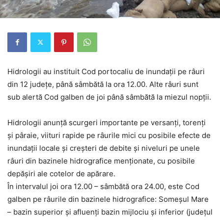
Hidrologii au instituit Cod portocaliu de inundații pe râuri
din 12 județe, până sâmbătă la ora 12.00. Alte râuri sunt
sub alertă Cod galben de joi până sâmbătă la miezul nopții.
Hidrologii anunță scurgeri importante pe versanţi, torenţi
şi pâraie, viituri rapide pe râurile mici cu posibile efecte de
inundaţii locale şi creşteri de debite şi niveluri pe unele
râuri din bazinele hidrografice menţionate, cu posibile
depăşiri ale cotelor de apărare.
În intervalul joi ora 12.00 – sâmbătă ora 24.00, este Cod
galben pe râurile din bazinele hidrografice: Someşul Mare
– bazin superior şi afluenţi bazin mijlociu şi inferior (judeţul