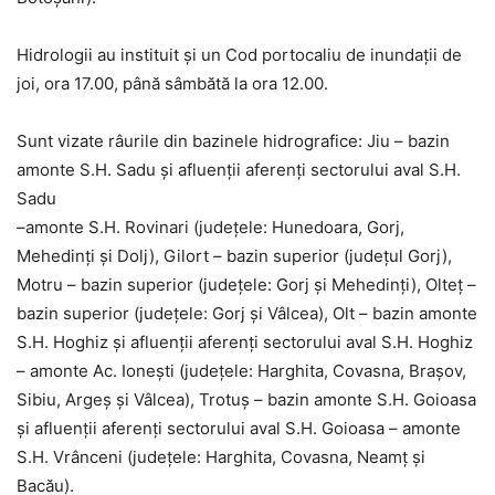
Hidrologii au instituit și un Cod portocaliu de inundații de
joi, ora 17.00, până sâmbătă la ora 12.00.
Sunt vizate râurile din bazinele hidrografice: Jiu – bazin
amonte S.H. Sadu şi afluenţii aferenţi sectorului aval S.H.
Sadu
–amonte S.H. Rovinari (judeţele: Hunedoara, Gorj,
Mehedinţi şi Dolj), Gilort – bazin superior (judeţul Gorj),
Motru – bazin superior (judeţele: Gorj şi Mehedinţi), Olteţ –
bazin superior (judeţele: Gorj şi Vâlcea), Olt – bazin amonte
S.H. Hoghiz şi afluenţii aferenţi sectorului aval S.H. Hoghiz
– amonte Ac. Ioneşti (judeţele: Harghita, Covasna, Braşov,
Sibiu, Argeş şi Vâlcea), Trotuş – bazin amonte S.H. Goioasa
şi afluenţii aferenţi sectorului aval S.H. Goioasa – amonte
S.H. Vrânceni (judeţele: Harghita, Covasna, Neamţ şi
Bacău).