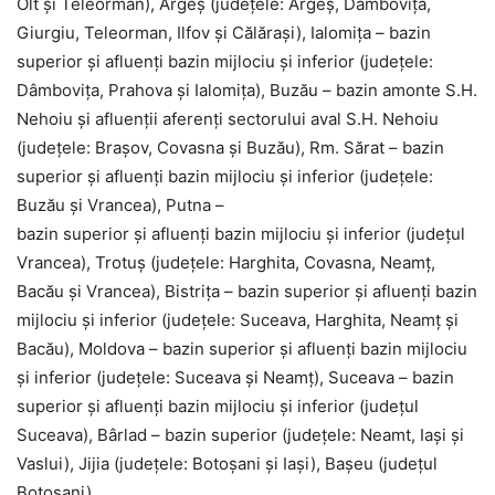
Olt şi Teleorman), Argeş (judeţele: Argeş, Dâmboviţa,
Giurgiu, Teleorman, Ilfov şi Călăraşi), Ialomiţa – bazin
superior şi afluenţi bazin mijlociu şi inferior (judeţele:
Dâmboviţa, Prahova şi Ialomiţa), Buzău – bazin amonte S.H.
Nehoiu şi afluenţii aferenţi sectorului aval S.H. Nehoiu
(judeţele: Braşov, Covasna şi Buzău), Rm. Sărat – bazin
superior şi afluenţi bazin mijlociu şi inferior (judeţele:
Buzău şi Vrancea), Putna –
bazin superior şi afluenţi bazin mijlociu şi inferior (judeţul
Vrancea), Trotuş (judeţele: Harghita, Covasna, Neamţ,
Bacău şi Vrancea), Bistriţa – bazin superior şi afluenţi bazin
mijlociu şi inferior (judeţele: Suceava, Harghita, Neamţ şi
Bacău), Moldova – bazin superior şi afluenţi bazin mijlociu
şi inferior (judeţele: Suceava şi Neamţ), Suceava – bazin
superior şi afluenţi bazin mijlociu şi inferior (judeţul
Suceava), Bârlad – bazin superior (judeţele: Neamt, Iaşi şi
Vaslui), Jijia (judeţele: Botoşani şi Iaşi), Başeu (judeţul
Botoşani).