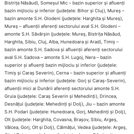
Bistriţa Năsăud), Someşul Mic – bazin superior şi afluenţi
bazin mijlociu şi inferior (judeţele: Bihor şi Cluj), Mureş –
bazin amonte S.H. Glodeni (judeţele: Harghita şi Mureş),
Mureş – afluenţii aferenţi sectorului aval S.H. Glodeni –
amonte S.H. Săvârşin (judeţele: Mureş, Bistriţa Năsăud,
Harghita, Sibiu, Cluj, Alba, Hunedoara şi Arad), Timiş –
bazin amonte S.H. Sadova şi afluenţii aferenţi sectorului
aval S.H. Sadova – amonte S.H. Lugoj, Nera – bazin
superior şi afluenţi bazin mijlociu şi inferior (judeţele:
Timiş şi Caraş Severin), Cerna – bazin superior şi afluenţi
bazin mijlociu şi inferior (judeţele: Gorj şi Caraş-Severin),
afluenţii mici ai Dunării aferenţi sectorului amonte S.H.
Gruia (judeţele: Caraş Severin şi Mehedinţi), Drincea,
Desnăţui (judeţele: Mehedinţi şi Dolj), Jiu – bazin amonte
S.H. Podari (judeţele: Hunedoara, Gorj, Mehedinţi şi Dolj),
Olt (judeţele: Harghita, Covasna, Braşov, Sibiu, Argeş,
Vâlcea, Gorj, Olt şi Dolj), Călmăţui, Vedea (judeţele: Argeş,