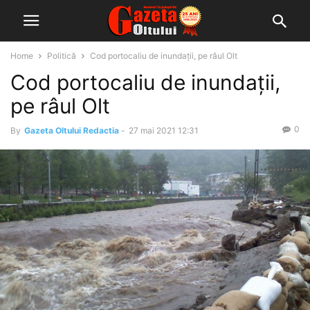
Home
Politică
Cod portocaliu de inundații, pe râul Olt
Cod portocaliu de inundații,
pe râul Olt
0
By
Gazeta Oltului Redactia
-
27 mai 2021 12:31