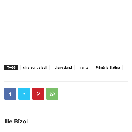
TAGS
cine sunt elevii
disneyland
franta
Primăria Slatina
Ilie Bîzoi