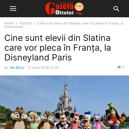
Home
Politică
Cine sunt elevii din Slatina care vor pleca în Franța, la
Disneyland...
Cine sunt elevii din Slatina
care vor pleca în Franța, la
Disneyland Paris
0
By
Ilie Bîzoi
-
11 iunie 2019 13:28