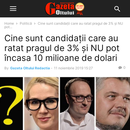
Home
Politică
Cine sunt candidații care au ratat pragul de 3% și NU
pot...
Cine sunt candidații care au
ratat pragul de 3% și NU pot
încasa 10 milioane de dolari
0
By
Gazeta Oltului Redactia
-
11 noiembrie 2019 15:27