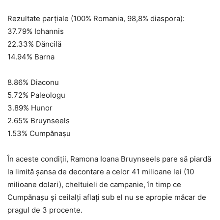
Rezultate parțiale (100% Romania, 98,8% diaspora):
37.79% Iohannis
22.33% Dăncilă
14.94% Barna
8.86% Diaconu
5.72% Paleologu
3.89% Hunor
2.65% Bruynseels
1.53% Cumpănașu
În aceste condiții, Ramona Ioana Bruynseels pare să piardă
la limită șansa de decontare a celor 41 milioane lei (10
milioane dolari), cheltuieli de campanie, în timp ce
Cumpănașu și ceilalți aflați sub el nu se apropie măcar de
pragul de 3 procente.