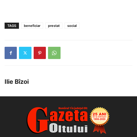
TAGS
beneficiar
prestat
social
Ilie Bîzoi