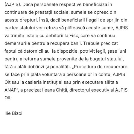
(AJPIS). Dacă persoanele respective beneficiază în
continuare de prestaţii sociale, sumele se opresc din
aceste drepturi. Însă, dacă beneficiarii ilegali de sprijin din
partea statului vor refuza să plătească aceste sume, AJPIS
va trimite listele cu debitorii la Fisc, care va continua
demersurile pentru a recupera banii. Trebuie precizat
faptul că datornicii au la dispoziţie, potrivit legii, şase luni
pentru a returna sumele provenite de la bugetul statului,
fără a plăti dobânzi şi penalităţi. „Procedura de recuperare
se face prin plata voluntară a persoanelor în contul AJPIS
Olt sau la casieria instituţiei sau prin executare silita a
ANAF”, a precizat Ileana Ghiţă, directorul executiv al AJPIS
Olt.
Ilie Bîzoi