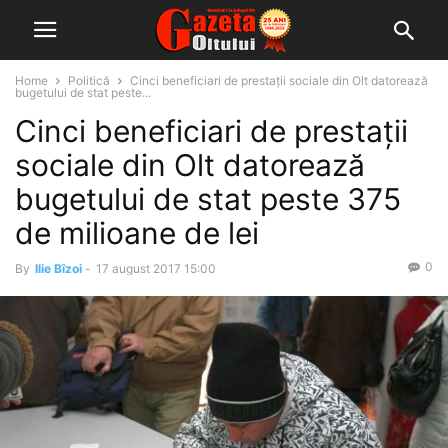
Home
Politică
Cinci beneficiari de prestaţii sociale din Olt datorează
bugetului de stat peste...
Cinci beneficiari de prestaţii
sociale din Olt datorează
bugetului de stat peste 375
de milioane de lei
0
By
Ilie Bîzoi
-
17 august 2017 15:00