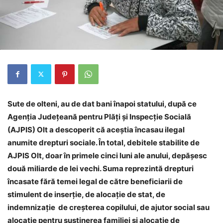
Sute de olteni, au de dat bani înapoi statului, după ce
Agenţia Judeţeană pentru Plăţi şi Inspecţie Socială
(AJPIS) Olt a descoperit că aceştia încasau ilegal
anumite drepturi sociale. În total, debitele stabilite de
AJPIS Olt, doar în primele cinci luni ale anului, dep
ăşesc
două miliarde de lei vechi. Suma reprezintă drepturi
încasate fără temei legal de către beneficiarii de
stimulent de inserție, de alocaţie de stat, de
indemnizaţie de creşterea copilului, de ajutor social sau
alocaţie pentru susţinerea familiei și alocație de