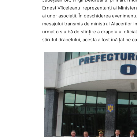
Ernest Vîlceleanu ,reprezentanţi ai Ministerul
ai unor asociaţii. În deschiderea evenimentul
mesajului transmis de ministrul Afacerilor In
urmat o slujbă de sfinţire a drapelului ofic
sărutul drapelului, acesta a fost înălţat pe c