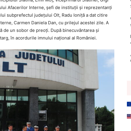
ui Afacerilor Interne, şefi de instituţii şi reprezentanţi
ui subprefectul judeţului Olt, Radu Ioniță a dat citire
terne, Carmen Daniela Dan, cu prilejul acestei zile. A
iată de un sobor de preoţi. După binecuvântarea şi
atarg, în acordurile imnului naţional al României.