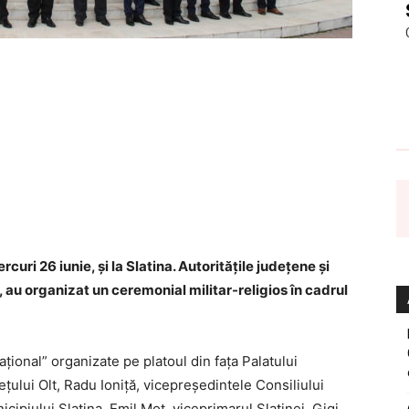
curi 26 iunie, şi la Slatina. Autorităţile judeţene şi
, au organizat un ceremonial militar-religios în cadrul
aţional” organizate pe platoul din faţa Palatului
ețului Olt, Radu Ioniță, vicepreședintele Consiliului
cipiului Slatina, Emil Moț, viceprimarul Slatinei, Gigi