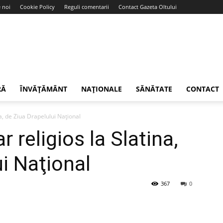
 noi
Cookie Policy
Reguli comentarii
Contact Gazeta Oltului
RĂ
ÎNVĂȚĂMÂNT
NAȚIONALE
SĂNĂTATE
CONTACT
na, de Ziua Drapelului Naţional
 religios la Slatina,
i Naţional
367
0