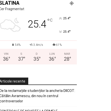
SLATINA
Cer Fragmentat
°
25.4
°
C
25.4
°
25.4
54%
3.4m/s
61%
VIN
S
D
LUN
MAR
36
°
37
°
35
°
36
°
28
°
Articole recente
De la reclamațiile studenților la ancheta DIICOT:
Cătălin Avramescu, din nou în centrul
controverselor