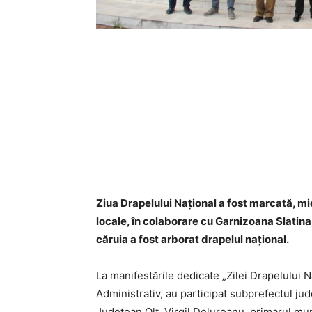
Ziua Drapelului Naţional a fost marcată, mier
locale, în colaborare cu Garnizoana Slatina
căruia a fost arborat drapelul naţional.
La manifestările dedicate „Zilei Drapelului N
Administrativ, au participat subprefectul jud
Județean Olt, Virgil Delureanu, primarul muni