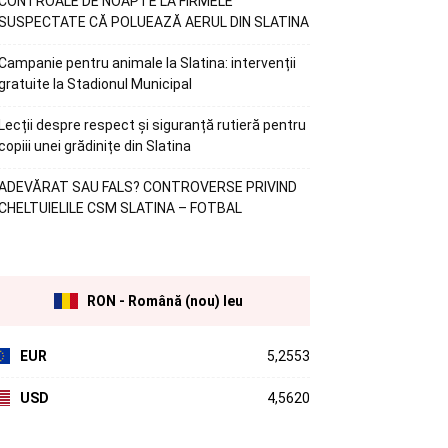
CONTROALE DE NOAPTE LA FIRMELE
SUSPECTATE CĂ POLUEAZĂ AERUL DIN SLATINA
Campanie pentru animale la Slatina: intervenții
gratuite la Stadionul Municipal
Lecții despre respect și siguranță rutieră pentru
copiii unei grădinițe din Slatina
ADEVĂRAT SAU FALS? CONTROVERSE PRIVIND
CHELTUIELILE CSM SLATINA – FOTBAL
RON - Română (nou) leu
EUR
5,2553
USD
4,5620