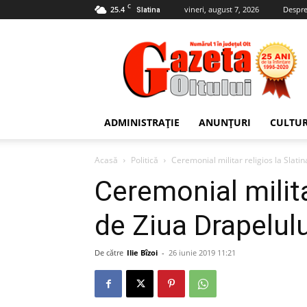
C
25.4
vineri, august 7, 2026
Despre
Slatina
Gazeta
Oltului
ADMINISTRAȚIE
ANUNȚURI
CULTU
Acasă
Politică
Ceremonial militar religios la Slati
Ceremonial militar
de Ziua Drapelulu
De către
Ilie Bîzoi
-
26 iunie 2019 11:21