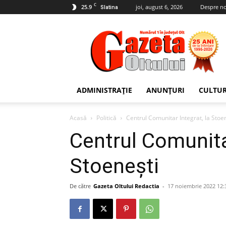
C
25.9
joi, august 6, 2026
Despre no
Slatina
Gazeta
Oltului
ADMINISTRAȚIE
ANUNȚURI
CULTU
Acasă
Politică
Centrul Comunitar Integrat, la Stoe
Centrul Comunitar
Stoenești
De către
Gazeta Oltului Redactia
-
17 noiembrie 2022 12: