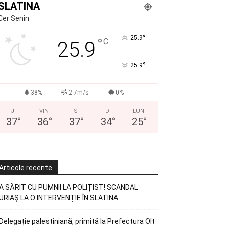
SLATINA
Cer Senin
°
25.9
°
C
25.9
°
25.9
38%
2.7m/s
0%
J
VIN
S
D
LUN
37
°
36
°
37
°
34
°
25
°
Articole recente
A SĂRIT CU PUMNII LA POLIȚIST! SCANDAL
URIAȘ LA O INTERVENȚIE ÎN SLATINA
Delegație palestiniană, primită la Prefectura Olt