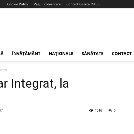
i
Cookie Policy
Reguli comentarii
Contact Gazeta Oltului
RĂ
ÎNVĂȚĂMÂNT
NAȚIONALE
SĂNĂTATE
CONTACT
nești
 Integrat, la
37
1316
0