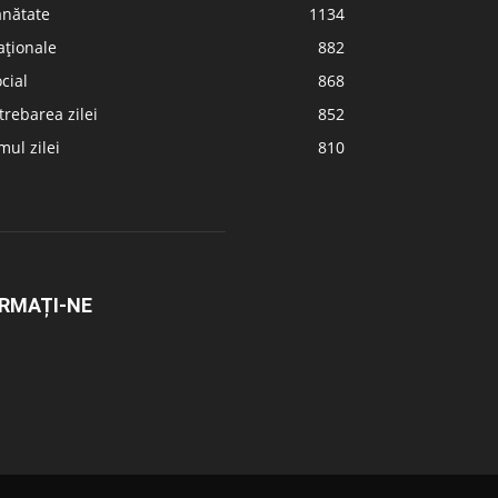
ănătate
1134
aționale
882
cial
868
trebarea zilei
852
ul zilei
810
RMAȚI-NE