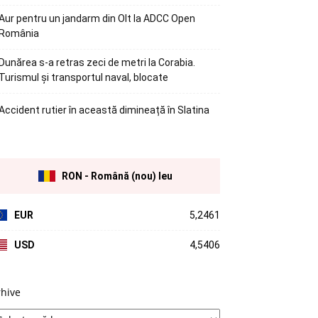
Aur pentru un jandarm din Olt la ADCC Open
România
Dunărea s-a retras zeci de metri la Corabia.
Turismul și transportul naval, blocate
Accident rutier în această dimineață în Slatina
RON - Română (nou) leu
EUR
5,2461
USD
4,5406
rhive