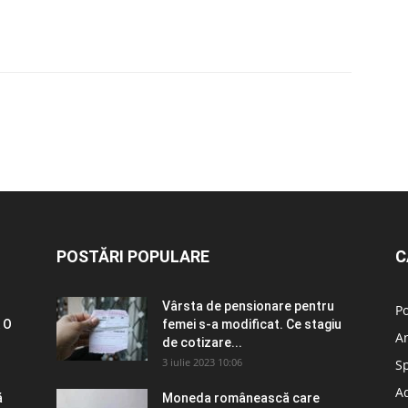
POSTĂRI POPULARE
C
Vârsta de pensionare pentru
Po
 O
femei s-a modificat. Ce stagiu
A
de cotizare...
3 iulie 2023 10:06
S
Ad
ă
Moneda românească care