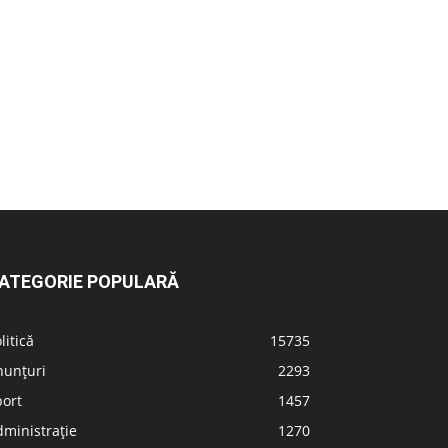
ATEGORIE POPULARĂ
litică
15735
nunțuri
2293
port
1457
ministrație
1270