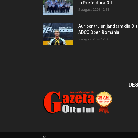
la Prefectura Olt
5 august 2026 12:51
Aur pentru un jandarm din Olt
ADCC Open România
5 august 2026 12:39
DES
©