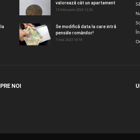
valorează cât un apartament
S
13 februarie 2024 12:26
N
So
 la
Se modifică data la care intră
În
pensiile românilor!
7 mai 2023 10:18
Om
PRE NOI
U