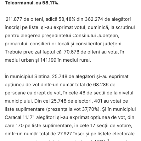
Teleormanul, cu 58,11%.
211.877 de olteni, adică 58,48% din 362.274 de alegători
înscrişi pe liste, şi-au exprimat votul, duminică, la scrutinul
pentru alegerea președintelui Consiliului Județean,
primarului, consilierilor locali şi consilierilor judeţeni.
Trebuie precizat faptul că, 70.678 de olteni au votat în
mediul urban și 141.199 în mediul rural.
În municipiul Slatina, 25.748 de alegători și-au exprimat
opțiunea de vot dintr-un număr total de 68.286 de
persoane cu drept de vot, în cele 48 de secții de la nivelul
municipiului. Din cei 25.748 de electori, 401 au votat pe
liste suplimentare (prezența la vot 37,70%). Și în municipiul
Caracal 11.171 alegători și-au exprimat opțiunea de vot, din
care 170 pe liste suplimentare, în cele 17 secții de votare,
dintr-un număr total de 27.927 înscriși pe listele electorale