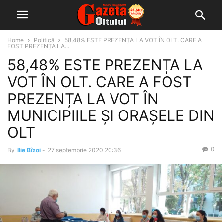
Home
Politică
58,48% ESTE PREZENȚA LA VOT ÎN OLT. CARE A
FOST PREZENȚA LA...
58,48% ESTE PREZENȚA LA
VOT ÎN OLT. CARE A FOST
PREZENȚA LA VOT ÎN
MUNICIPIILE ȘI ORAȘELE DIN
OLT
0
By
Ilie Bîzoi
-
27 septembrie 2020 20:36