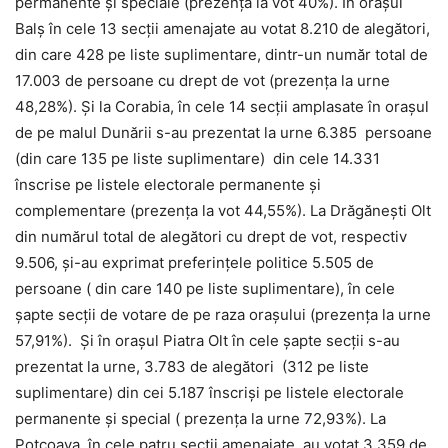
permanente și speciale (prezența la vot 40%). În orașul
Balș în cele 13 secții amenajate au votat 8.210 de alegători,
din care 428 pe liste suplimentare, dintr-un număr total de
17.003 de persoane cu drept de vot (prezența la urne
48,28%). Și la Corabia, în cele 14 secții amplasate în orașul
de pe malul Dunării s-au prezentat la urne 6.385 persoane
(din care 135 pe liste suplimentare) din cele 14.331
înscrise pe listele electorale permanente și
complementare (prezența la vot 44,55%). La Drăgănești Olt
din numărul total de alegători cu drept de vot, respectiv
9.506, și-au exprimat preferințele politice 5.505 de
persoane ( din care 140 pe liste suplimentare), în cele
șapte secții de votare de pe raza orașului (prezența la urne
57,91%). Și în orașul Piatra Olt în cele șapte secții s-au
prezentat la urne, 3.783 de alegători (312 pe liste
suplimentare) din cei 5.187 înscriși pe listele electorale
permanente și special ( prezența la urne 72,93%). La
Potcoava, în cele patru secții amenajate, au votat 3.359 de