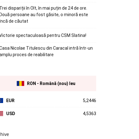
Trei dispariții în Olt, în mai puțin de 24 de ore.
Două persoane au fost găsite, o minoră este
încă de căutat
Victorie spectaculoasă pentru CSM Slatina!
Casa Nicolae Titulescu din Caracal intră într-un
amplu proces de reabilitare
RON - Română (nou) leu
EUR
5,2446
USD
4,5363
rhive