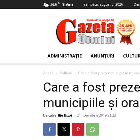
C
36.6
sâmbătă, august 8, 2026
Des
Slatina
Gazeta
Oltului
ADMINISTRAȚIE
ANUNȚURI
CULTU
Acasă
Politică
Care a fost prezența la vot în munici
Care a fost preze
municipiile și ora
De către
Ilie Bîzoi
-
24 noiembrie 2019 21:23