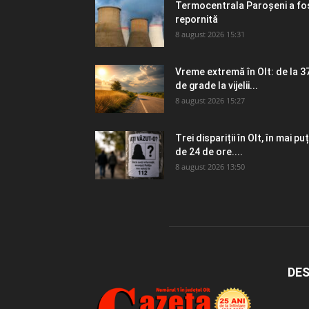
Termocentrala Paroșeni a fo
repornită
8 august 2026 15:31
Vreme extremă în Olt: de la 3
de grade la vijelii...
8 august 2026 15:27
Trei dispariții în Olt, în mai puț
de 24 de ore....
8 august 2026 13:50
DES