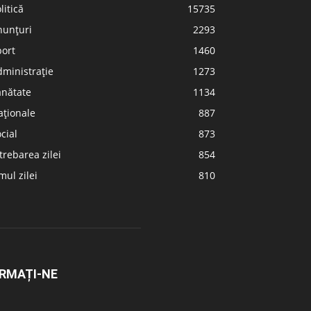
litică
15735
nunțuri
2293
port
1460
ministrație
1273
ănătate
1134
aționale
887
cial
873
trebarea zilei
854
ul zilei
810
RMAȚI-NE