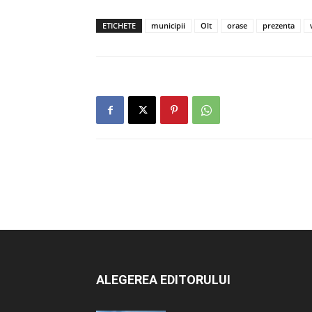
ETICHETE
municipii
Olt
orase
prezenta
ALEGEREA EDITORULUI