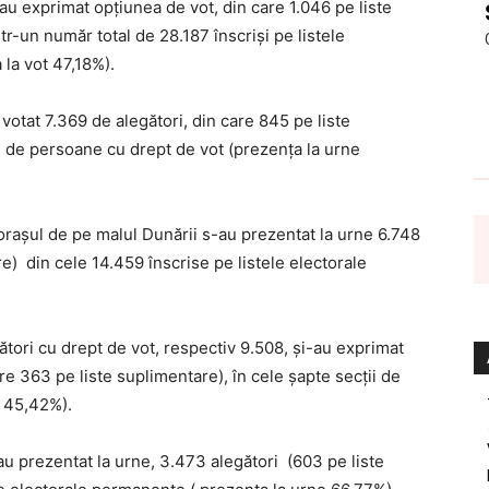
au exprimat opțiunea de vot, din care 1.046 pe liste
tr-un număr total de 28.187 înscriși pe listele
la vot 47,18%).
votat 7.369 de alegători, din care 845 pe liste
2 de persoane cu drept de vot (prezența la urne
n orașul de pe malul Dunării s-au prezentat la urne 6.748
) din cele 14.459 înscrise pe listele electorale
ători cu drept de vot, respectiv 9.508, și-au exprimat
re 363 pe liste suplimentare), în cele șapte secții de
e 45,42%).
au prezentat la urne, 3.473 alegători (603 pe liste