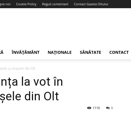
pre noi
Cookie Policy
Reguli comentarii
Contact Gazeta Oltului
RĂ
ÎNVĂȚĂMÂNT
NAȚIONALE
SĂNĂTATE
CONTACT
piile și orașele din Olt
nța la vot în
șele din Olt
1110
0