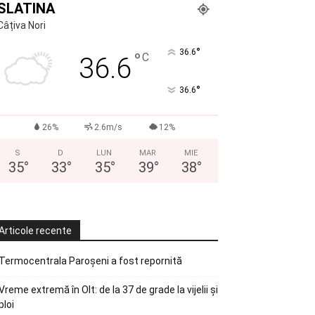
SLATINA
Câțiva Nori
°
36.6
°
C
36.6
°
36.6
26%
2.6m/s
12%
S
D
LUN
MAR
MIE
35
°
33
°
35
°
39
°
38
°
Articole recente
Termocentrala Paroșeni a fost repornită
Vreme extremă în Olt: de la 37 de grade la vijelii și
ploi