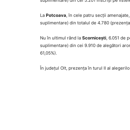
suplimentare) din cei 5.201 înscriși pe list
La
Potcoava
, în cele patru secții amenajate
suplimentare) din totalul de 4.780 (prezența
Nu în ultimul rând la
Scornicești
, 6.051 de 
suplimentare) din cei 9.910 de alegători aron
61,05%).
În judeţul Olt, prezenţa în turul II al alegeri