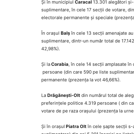
Și în municipiul
Caracal
13.301 alegători și-
suplimentare, în cele 17 secții de votare, din
electorale permanente și speciale (prezența 
În orașul
Balș
în cele 13 secții amenajate au 
suplimentare, dintr-un număr total de 17.14
42,98%).
Și la
Corabia
, în cele 14 secții amplasate î
persoane (din care 590 pe liste suplimentare
permanente (prezența la vot 46,66%).
La
Drăgănești-Olt
din numărul total de aleg
preferințele politice 4.319 persoane ( din ca
votare de pe raza orașului (prezența la urn
Și în orașul
Piatra Olt
în cele șapte secții s-