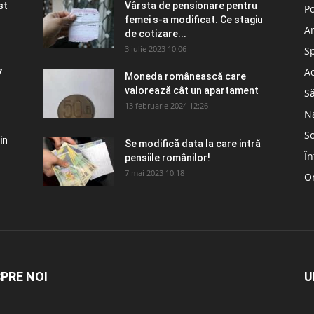
st
Vârsta de pensionare pentru
Po
femei s-a modificat. Ce stagiu
A
de cotizare...
3 iulie 2023 10:06
S
Ad
7
Moneda românească care
valorează cât un apartament
S
13 februarie 2024 12:26
N
So
in
Se modifică data la care intră
În
pensiile românilor!
7 mai 2023 10:18
Om
PRE NOI
U