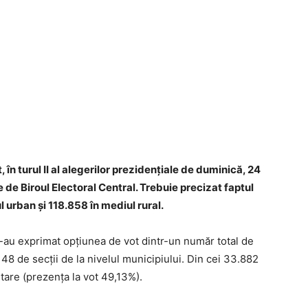
, în turul II al alegerilor prezidențiale de duminică, 24
e de Biroul Electoral Central. Trebuie precizat faptul
l urban și 118.858 în mediul rural.
i-au exprimat opțiunea de vot dintr-un număr total de
48 de secții de la nivelul municipiului. Din cei 33.882
ntare (prezența la vot 49,13%).