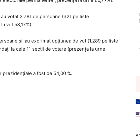
ele electorale permanente ( prezența la urne 66,77%).
, au votat 2.781 de persoane (321 pe liste
 la vot 58,17%).
persoane și-au exprimat opțiunea de vot (1.289 pe liste
dați la cele 11 secții de votare (prezența la urne
lor prezidențiale a fost de 54,00 %.
A