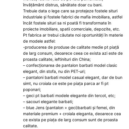
învățământ distrus, sănătate doar cu bani.
Trebuie data o lege care sa protejeze fostele situri
industriale și fostele fabrici de mafia imobiliara, astfel
încât fostele situri sa ni poată fi transformate în
proiecte imobiliare, spatii comerciale, depozite, etc.
Pt fabrica ar trebui căutate noi oportunități în materie
de modele astfel:
-producerea de produse de calitate medie pt piață
de larg consum, deoarece ceea ce exista azi este de
proasta calitate, ieftinituri din China;
– confecționarea de pantalon barbati model clasic
elegant, din stofa, nu din PET-uri;
– pantaloni barbati model casual elegant, dar de bun
simt, nu croiala ce este pe piața parca ar fi pt
poponari;
– geci pt barbati modele elegante din tercot, etc;
– sacouri elegante barbati;
– blue Jens (pantalon + geci)barbati și femei, din
materiale premium + croiala eleganta, deoarece cea
ce exista pe piața de larg consum sunt de proasta
calitate.