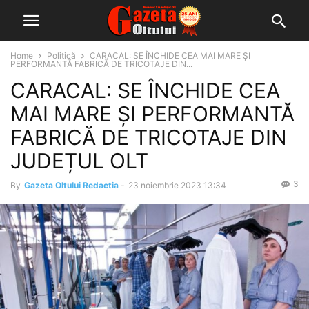
Home
Politică
CARACAL: SE ÎNCHIDE CEA MAI MARE ȘI
PERFORMANTĂ FABRICĂ DE TRICOTAJE DIN...
CARACAL: SE ÎNCHIDE CEA
MAI MARE ȘI PERFORMANTĂ
FABRICĂ DE TRICOTAJE DIN
JUDEȚUL OLT
3
By
Gazeta Oltului Redactia
-
23 noiembrie 2023 13:34