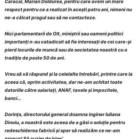
Caracal, Marian Doldurea, pentru care avem un mare
respect pentru ce a realizat în acești patru ani, nimeni nu
ne-a călcat pragul sau să ne contacteze.
Nici parlamentarii de Olt, miniștrii sau oameni politici
importanți n-au catadicsit să fie interesați de cei care-și
pierd locurile de muncă sau de societatea noastră cu o
tradiție de peste 50 de ani.
Vreu să vă răspund și la celelalte întrebări, printre care la
aceea că, oprim activitatea, dar ne-am achitat toate
datoriile către salariați, ANAF, taxele și impozitele,
banci…
Dorința, directorului general doamna inginer Iuliana
Dinoiu, a noastră este aceea de a găsi o soluție pentru
redeschiderea fabricii și sper să realizăm ce ne-am
propus! Să auzim de bine
”.