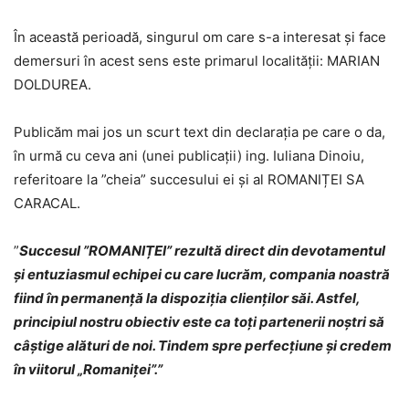
În această perioadă, singurul om care s-a interesat și face
demersuri în acest sens este primarul localității: MARIAN
DOLDUREA.
Publicăm mai jos un scurt text din declarația pe care o da,
în urmă cu ceva ani (unei publicații) ing. Iuliana Dinoiu,
referitoare la ”cheia” succesului ei și al ROMANIȚEI SA
CARACAL.
”
Succesul ”ROMANIȚEI” rezultă direct din devotamentul
și entuziasmul echipei cu care lucrăm, compania noastră
fiind în permanență la dispoziția clienților săi. Astfel,
principiul nostru obiectiv este ca toți partenerii noștri să
câștige alături de noi. Tindem spre perfecțiune și credem
în viitorul „Romaniței”.”