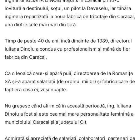
Inginerul IULIANA DINOIU a ajuns în Caracal printr-o
lovitură a destinului, soțul, un pilot la Deveselu, iar tânăra
ingineră repartizată la noua fabrică de tricotaje din Caracal,
una dintre cele mai mari din țară.
Timp de peste 40 de ani, încă dinainte de 1989, directorul
Iuliana Dinoiu a condus cu profesionalism și mână de fier
fabrica din Caracal.
Ca o leoaică care-și apără puii, directoarea de la Romanița
SA și-a apărat salariații (de ordinul miilor) și fabrica care de
fapt era casa ei, zi și noapte.
Nu greșesc când afirm că în această perioadă, ing. Iuliana
Dinoiu a fost și este cea mai mare personalitate feminină a
municipiului Caracal și a județului Olt.
Admirată și apreciață de salariați, colaboratori, parteneri de