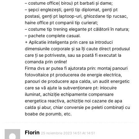
– costume office( birou) pt barbati și dame;
– șepci englezești, genți tip diplomat, genți pt
postasi, genți pt laptoop-uri, ghiozdane tip rucsac,
haine office pt companii tip curierat;
– costume tip trening elegante pt călătorii în natura;
– pachete complete casual.
+ Aplicatie inteligenta prin care sa introduci
dimensiunile corporale și sa îți caute direct produsul
care ți se potriveste, sau sa poată fi executat la
comanda prin online!
Firma dvs ar putea fi ajutorata prin: montaj panouri
fotovoltaice pt producerea de energie electrica,
panouri de producere apa calda, un audit energetic
care sa vă ajute la subvenționare pt: inlocuire
iluminat, achiziție echipamente compensare
energetica reactiva, achiziție noi cazane de apa
calda și abur, chiar conversie pe peleti combinați cu
boabe de porumb, etc.
Florin
25 noiembrie 2023 14:51 At 14:51