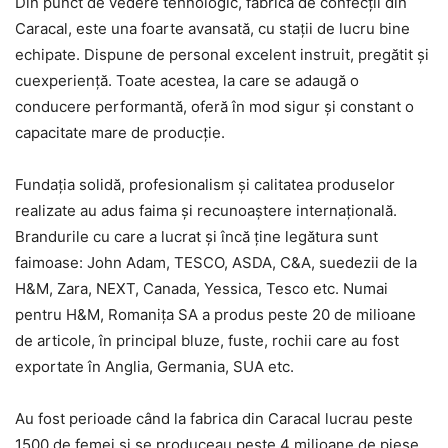
Din punct de vedere tehnologic, fabrica de confecții din
Caracal, este una foarte avansată, cu stații de lucru bine
echipate. Dispune de personal excelent instruit, pregătit și
cuexperiență. Toate acestea, la care se adaugă o
conducere performantă, oferă în mod sigur și constant o
capacitate mare de producție.
Fundația solidă, profesionalism și calitatea produselor
realizate au adus faima și recunoaștere internațională.
Brandurile cu care a lucrat și încă ține legătura sunt
faimoase: John Adam, TESCO, ASDA, C&A, suedezii de la
H&M, Zara, NEXT, Canada, Yessica, Tesco etc. Numai
pentru H&M, Romanița SA a produs peste 20 de milioane
de articole, în principal bluze, fuste, rochii care au fost
exportate în Anglia, Germania, SUA etc.
Au fost perioade când la fabrica din Caracal lucrau peste
1500 de femei și se produceau peste 4 milioane de piese