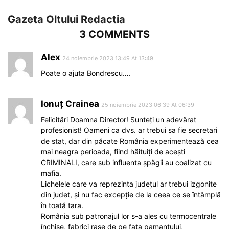
Gazeta Oltului Redactia
3 COMMENTS
Alex
24 noiembrie 2023 13:49 At 13:49
Poate o ajuta Bondrescu….
Ionuț Crainea
25 noiembrie 2023 06:39 At 06:39
Felicitări Doamna Director! Sunteți un adevărat
profesionist! Oameni ca dvs. ar trebui sa fie secretari
de stat, dar din păcate România experimentează cea
mai neagra perioada, fiind hăituiți de acești
CRIMINALI, care sub influenta șpăgii au coalizat cu
mafia.
Lichelele care va reprezinta județul ar trebui izgonite
din judet, și nu fac excepție de la ceea ce se întâmplă
în toată tara.
România sub patronajul lor s-a ales cu termocentrale
închise, fabrici rase de pe fata pamantului,