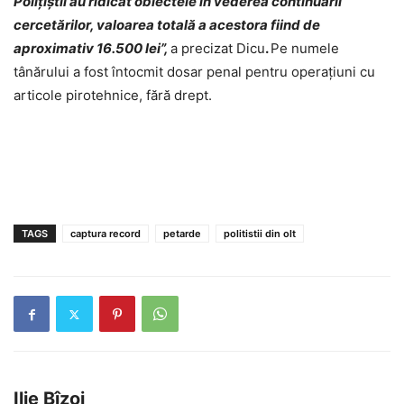
Polițiștii au ridicat obiectele în vederea continuării
cercetărilor, valoarea totală a acestora fiind de
aproximativ 16.500 lei”,
a precizat Dicu
.
Pe numele
tânărului a fost întocmit dosar penal pentru operațiuni cu
articole pirotehnice, fără drept.
TAGS
captura record
petarde
politistii din olt
Ilie Bîzoi