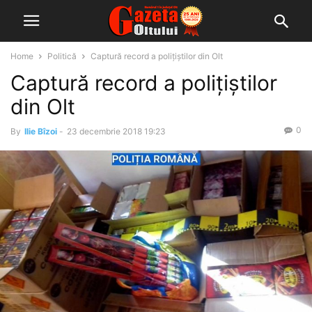
Home
Politică
Captură record a polițiștilor din Olt
Captură record a polițiștilor
din Olt
0
By
Ilie Bîzoi
-
23 decembrie 2018 19:23