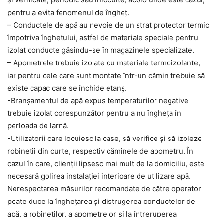
pentru a evita fenomenul de îngheţ.
– Conductele de apă au nevoie de un strat protector termic
împotriva îngheţului, astfel de materiale speciale pentru
izolat conducte găsindu-se în magazinele specializate.
– Apometrele trebuie izolate cu materiale termoizolante,
iar pentru cele care sunt montate într-un cămin trebuie să
existe capac care se închide etanş.
-Branşamentul de apă expus temperaturilor negative
trebuie izolat corespunzător pentru a nu îngheţa în
perioada de iarnă.
-Utilizatorii care locuiesc la case, să verifice şi să izoleze
robineţii din curte, respectiv căminele de apometru. În
cazul în care, clienții lipsesc mai mult de la domiciliu, este
necesară golirea instalației interioare de utilizare apă.
Nerespectarea măsurilor recomandate de către operator
poate duce la îngheţarea şi distrugerea conductelor de
apă, a robineţilor, a apometrelor şi la întreruperea