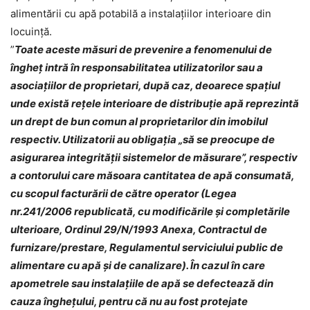
alimentării cu apă potabilă a instalaţiilor interioare din
locuinţă.
”
Toate aceste măsuri de prevenire a fenomenului de
îngheţ intră în responsabilitatea utilizatorilor sau a
asociaţiilor de proprietari, după caz, deoarece spaţiul
unde există reţele interioare de distribuţie apă reprezintă
un drept de bun comun al proprietarilor din imobilul
respectiv. Utilizatorii au obligația „să se preocupe de
asigurarea integrității sistemelor de măsurare”, respectiv
a contorului care măsoara cantitatea de apă consumată,
cu scopul facturării de către operator (Legea
nr.241/2006 republicată, cu modificările și completările
ulterioare, Ordinul 29/N/1993 Anexa, Contractul de
furnizare/prestare, Regulamentul serviciului public de
alimentare cu apă și de canalizare). În cazul în care
apometrele sau instalaţiile de apă se defectează din
cauza îngheţului, pentru că nu au fost protejate