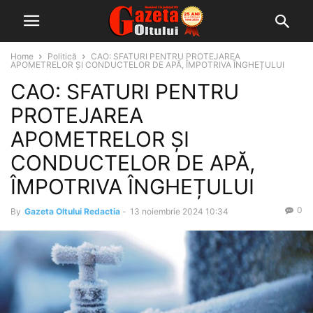
Home
Politică
CAO: SFATURI PENTRU PROTEJAREA
APOMETRELOR ȘI CONDUCTELOR DE APĂ, ÎMPOTRIVA ÎNGHEȚULUI
CAO: SFATURI PENTRU
PROTEJAREA
APOMETRELOR ȘI
CONDUCTELOR DE APĂ,
ÎMPOTRIVA ÎNGHEȚULUI
0
By
Gazeta Oltului Redactia
-
13 noiembrie 2024 10:34