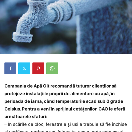
Compania de Apă Olt recomandă tuturor clienților să
protejeze instalaţiile proprii de alimentare cu apă, în
perioada de iarnă, când temperaturile scad sub 0 grade
Celsius. Pentru a veni în sprijinul cetățenilor, CAO le oferă
următoarele sfaturi:
– În scările de bloc, ferestrele şi uşile trebuie să fie închise
şi verificate, periodic sau înlocuite, acolo unde este cazul,