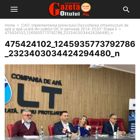
Home
CAO: implementarea proiectului Dezvoltarea infrastructurii de
apă și apă uzată din județul Olt, în perioada 2014-2020”-Etapa II
475424102_1245935773792786_2323403034424294480_n
475424102_1245935773792786
_2323403034424294480_n