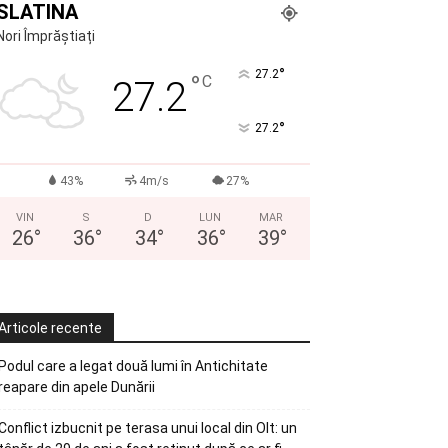
SLATINA
Nori Împrăștiați
°
27.2
°
C
27.2
°
27.2
43%
4m/s
27%
VIN
S
D
LUN
MAR
26
°
36
°
34
°
36
°
39
°
Articole recente
Podul care a legat două lumi în Antichitate
reapare din apele Dunării
Conflict izbucnit pe terasa unui local din Olt: un