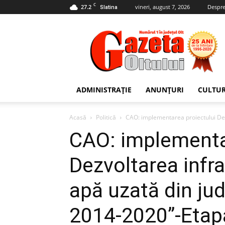
C
27.2
vineri, august 7, 2026
Despre
Slatina
Gazeta
Oltului
ADMINISTRAȚIE
ANUNȚURI
CULTU
Acasă
Politică
CAO: implementarea proiectului Dezvo
CAO: implementa
Dezvoltarea infra
apă uzată din jud
2014-2020”-Etapa