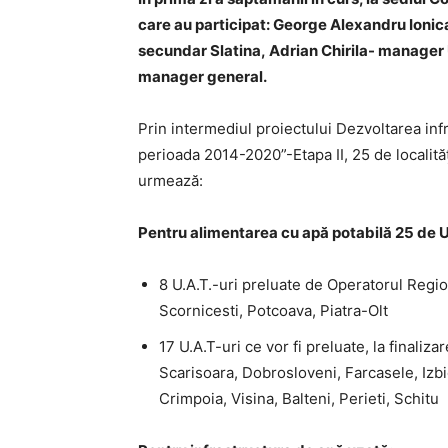
care au participat: George Alexandru Ionic
secundar Slatina, Adrian Chirila- manager 
manager general.
Prin intermediul proiectului Dezvoltarea infra
perioada 2014-2020”-Etapa II, 25 de localită
urmează:
Pentru alimentarea cu apă potabilă
25 de 
8 U.A.T.-uri preluate de Operatorul Region
Scornicesti, Potcoava, Piatra-Olt
17 U.A.T-uri ce vor fi preluate, la finaliz
Scarisoara, Dobrosloveni, Farcasele, Izbi
Crimpoia, Visina, Balteni, Perieti, Schitu