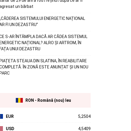
tânăr de 29 de ani a fost reținut după ce ar fi
agresat un bărbat
„CĂDEREA SISTEMULUI ENERGETIC NAȚIONAL
AR FI UN DEZASTRU”
CE S-AR ÎNTÂMPLA DACĂ AR CĂDEA SISTEMUL
ENERGETIC NAȚIONAL? ALRO ȘI ARTROM, ÎN
FAȚA UNUI DEZASTRU
PIAȚETA STEAUA DIN SLATINA, ÎN REABILITARE
COMPLETĂ. ÎN ZONĂ ESTE ANUNȚAT ȘI UN NOU
PARC
RON - Română (nou) leu
EUR
5,2504
USD
4,5409