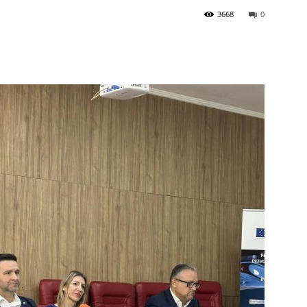
3668
0