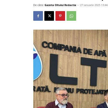
De către
Gazeta Oltului Redactia
-
27 ianuarie 2025 13:44