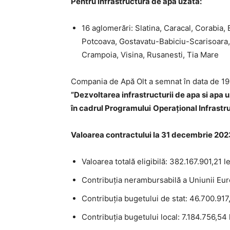
Pentru infrastructura de apă uzată:
16 aglomerări: Slatina, Caracal, Corabia, 
Potcoava, Gostavatu-Babiciu-Scarisoara, 
Crampoia, Visina, Rusanesti, Tia Mare
Compania de Apă Olt a semnat în data de 19
”Dezvoltarea infrastructurii de apa si apa 
în cadrul
Programul
ui
Operațional Infrast
Valoarea contractului la 31 decembrie 2023
Valoarea totală eligibilă: 382.167.901,21 le
Contribuția nerambursabilă a Uniunii Eu
Contribuția bugetului de stat: 46.700.917,
Contribuția bugetului local: 7.184.756,54 