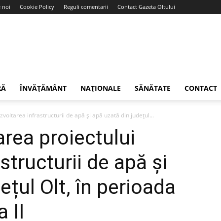
 noi
Cookie Policy
Reguli comentarii
Contact Gazeta Oltului
RĂ
ÎNVĂȚĂMÂNT
NAȚIONALE
SĂNĂTATE
CONTACT
ltarea infrastructurii de apă și apă uzată din județul...
rea proiectului
structurii de apă și
ețul Olt, în perioada
 II