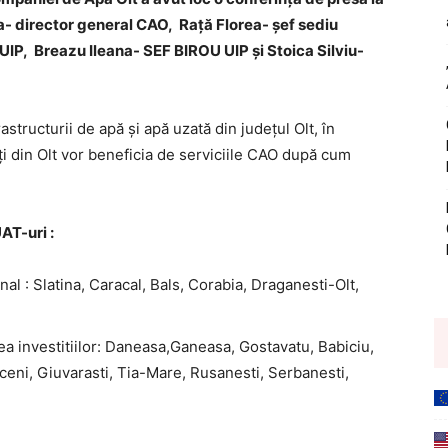
a- director general CAO, Rață Florea- șef sediu
UIP, Breazu Ileana- SEF BIROU UIP și Stoica Silviu-
structurii de apă și apă uzată din județul Olt, în
ți din Olt vor beneficia de serviciile CAO după cum
UAT-
uri
:
al : Slatina, Caracal, Bals, Corabia, Draganesti-Olt,
area investitiilor: Daneasa,Ganeasa, Gostavatu, Babiciu,
ceni, Giuvarasti, Tia-Mare, Rusanesti, Serbanesti,