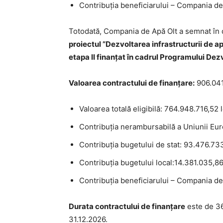
Contribuția beneficiarului – Compania de 
Totodată, Compania de Apă Olt a semnat în
proiectul
”Dezvoltarea infrastructurii de a
etapa II finanțat în cadrul
Programul
ui
Dezv
Valoarea contractului de finanțare:
906.041.
Valoarea totală eligibilă: 764.948.716,52 l
Contribuția nerambursabilă a Uniunii Eur
Contribuția bugetului de stat: 93.476.733
Contribuția bugetului local:14.381.035,86
Contribuția beneficiarului – Compania de 
Durata contractului de finanțare
este de 36
31.12.2026.