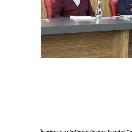
În prima zi a săptămânii în curs, la sediul 