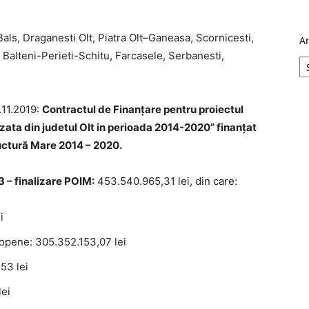
Bals, Draganesti Olt, Piatra Olt–Ganeasa, Scornicesti,
A
Balteni-Perieti-Schitu, Farcasele, Serbanesti,
.11.2019:
Contractul de Finanțare pentru
proiectul
uzata din judetul Olt in perioada 2014-2020”
finanțat
ructură Mare
20
14
– 20
20.
 – finalizare POIM:
453.540.965,31 lei, din care:
i
ropene: 305.352.153,07 lei
53 lei
lei