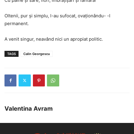
Cu pâine și sare, flori, îmbrățișări și fanfară!
Oltenii, pur și simplu, l-au sufocat, ovaționându- -l
permanent.
A venit singur, neavând nici un apropiat politic.
TAGS
Calin Georgescu
Valentina Avram