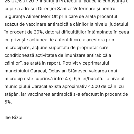
25120/6.07.2017 Instituţia Prefectului aduce la cunoştinţă o
copie a adresei Direcţiei Sanitar Veterinare şi pentru
Siguranţa Alimentelor Olt prin care se arată procentul
scăzut de vaccinare antirabică a câinilor la nivelul judeţului
în procent de 20%, datorat dificultăţilor întâmpinate în ceea
ce priveşte acţiunea de autentificare a acestora prin
microcipare, acţiune suportată de proprietar care
condiţionează activitatea de imunizare antirabică a
câinilor”, se arată în raport. Potrivit viceprimarului
muncipiului Caracal, Octavian Stănescu valoarea unui
microcip este cuprinsă între 4 şi 6,5 lei/bucată. La nivelul
municipiului Caracal există aproximativ 4.500 de câini cu
stăpân, iar vaccinarea antirabică s-a efectuat în procent de
5%.
Ilie Bîzoi