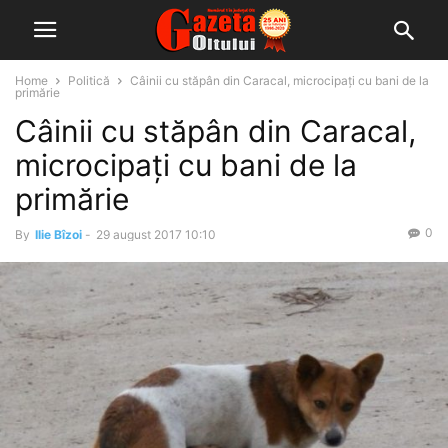
Home
Politică
Câinii cu stăpân din Caracal, microcipaţi cu bani de la
primărie
Câinii cu stăpân din Caracal,
microcipaţi cu bani de la
primărie
0
By
Ilie Bîzoi
-
29 august 2017 10:10