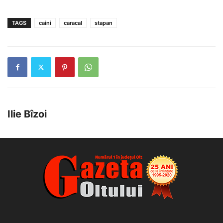
TAGS
caini
caracal
stapan
Ilie Bîzoi