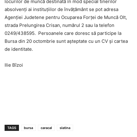
locurilor de muncă destinată în mod special tinerilor
absolvenţi ai instituţiilor de învăţământ se pot adresa
Agenţiei Judetene pentru Ocuparea Forţei de Muncă Olt,
strada Prelungirea Crisan, numărul 2 sau la telefon
0249/438595. Persoanele care doresc să participe la
Bursa din 20 octombrie sunt aşteptate cu un CV şi cartea
de identitate.
Ilie Bîzoi
TAGS
bursa
caracal
slatina