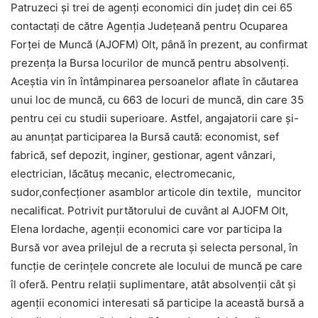
Patruzeci şi trei de agenţi economici din judeţ din cei 65
contactaţi de către Agenția Județeană pentru Ocuparea
Forței de Muncă (AJOFM) Olt, până în prezent, au confirmat
prezenţa la Bursa locurilor de muncă pentru absolvenţi.
Aceştia vin în întâmpinarea persoanelor aflate în căutarea
unui loc de muncă, cu 663 de locuri de muncă, din care 35
pentru cei cu studii superioare. Astfel, angajatorii care şi-
au anunţat participarea la Bursă caută: economist, sef
fabrică, sef depozit, inginer, gestionar, agent vânzari,
electrician, lăcătuş mecanic, electromecanic,
sudor,confecţioner asamblor articole din textile, muncitor
necalificat. Potrivit purtătorului de cuvânt al AJOFM Olt,
Elena Iordache, agenţii economici care vor participa la
Bursă vor avea prilejul de a recruta şi selecta personal, în
funcţie de cerinţele concrete ale locului de muncă pe care
îl oferă. Pentru relaţii suplimentare, atât absolvenţii cât şi
agenţii economici interesati să participe la această bursă a