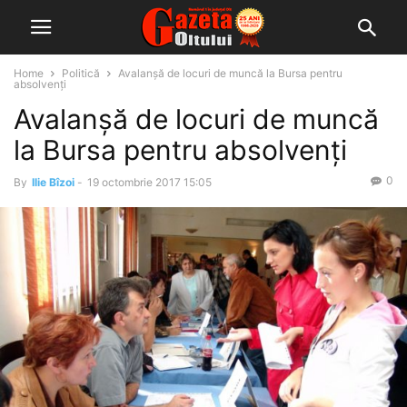
Home
Politică
Avalanşă de locuri de muncă la Bursa pentru
absolvenţi
Avalanşă de locuri de muncă
la Bursa pentru absolvenţi
0
By
Ilie Bîzoi
-
19 octombrie 2017 15:05