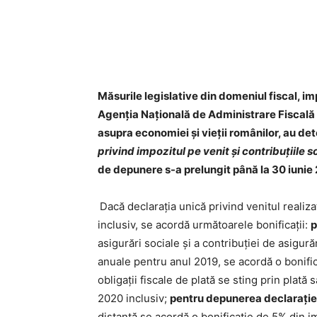
Măsurile legislative din domeniul fiscal, i
Agenția Națională de Administrare Fiscal
asupra economiei și vieții românilor, au de
privind impozitul pe venit şi contribuţiile 
de depunere s-a prelungit până la 30 iunie
Dacă declaraţia unică privind venitul realiz
inclusiv, se acordă următoarele bonificaţii:
p
asigurări sociale şi a contribuţiei de asigură
anuale pentru anul 2019, se acordă o bonifi
obligaţii fiscale de plată se sting prin plat
2020 inclusiv;
pentru depunerea declaraţiei
distanţă se acordă o bonificaţie de 5% din imp