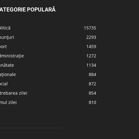
ATEGORIE POPULARĂ
litică
15735
nunțuri
2293
port
1459
ministrație
1272
ănătate
1134
aționale
884
cial
872
trebarea zilei
854
ul zilei
810