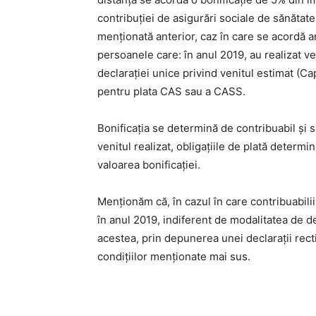
contribuţiei de asigurări sociale de sănătate
menţionată anterior, caz în care se acordă am
persoanele care: în anul 2019, au realizat v
declaraţiei unice privind venitul estimat (Cap
pentru plata CAS sau a CASS.
Bonificația se determină de contribuabil și s
venitul realizat, obligaţiile de plată determ
valoarea bonificaţiei.
Menționăm că, în cazul în care contribuabilii
în anul 2019, indiferent de modalitatea de de
acestea, prin depunerea unei declaraţii recti
condiţiilor menţionate mai sus.