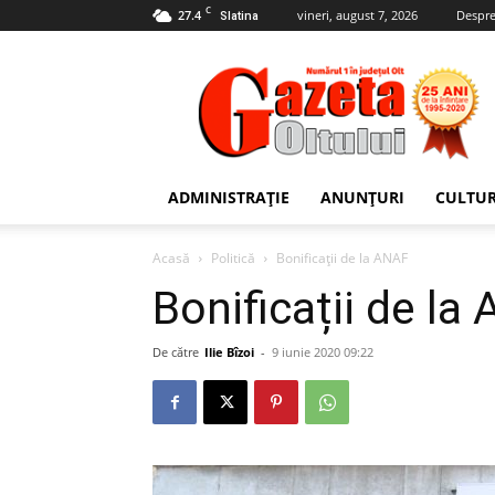
C
27.4
vineri, august 7, 2026
Despre
Slatina
Gazeta
Oltului
ADMINISTRAȚIE
ANUNȚURI
CULTU
Acasă
Politică
Bonificații de la ANAF
Bonificații de la
De către
Ilie Bîzoi
-
9 iunie 2020 09:22