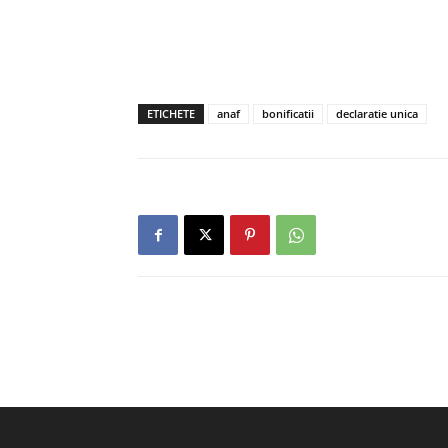
ETICHETE
anaf
bonificatii
declaratie unica