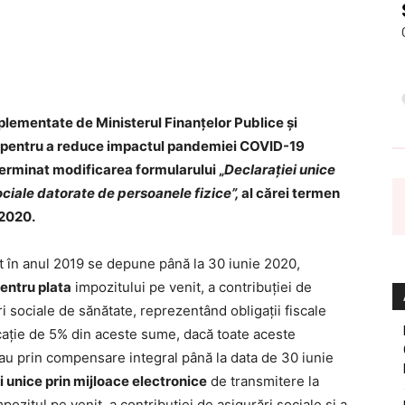
mplementate de Ministerul Finanțelor Publice și
ă pentru a reduce impactul pandemiei COVID-19
terminat modificarea formularului „
Declarației unice
sociale datorate de persoanele fizice”,
al cărei termen
 2020.
at în anul 2019 se depune până la 30 iunie 2020,
entru plata
impozitului pe venit, a contribuţiei de
ri sociale de sănătate, reprezentând obligaţii fiscale
caţie de 5% din aceste sume, dacă toate aceste
ă sau prin compensare integral până la data de 30 iunie
 unice prin mijloace electronice
de transmitere la
ozitul pe venit, a contribuţiei de asigurări sociale şi a