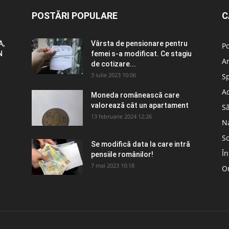
POSTĂRI POPULARE
C
A,
Vârsta de pensionare pentru
Po
N
femei s-a modificat. Ce stagiu
A
de cotizare...
3 iulie 2023 10:06
S
Ad
Moneda românească care
valorează cât un apartament
S
13 februarie 2024 12:26
N
So
Se modifică data la care intră
În
pensiile românilor!
7 mai 2023 10:18
Om