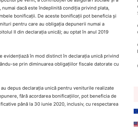
, numai dacă este îndeplinită condiţia privind plata,
bele bonificaţii. De aceste bonificații pot beneficia și
enituri pentru care au obligația depunerii numai a
itolul II din declaraţia unică); au optat în anul 2019
e evidențiază în mod distinct în declaraţia unică privind
inându-se prin diminuarea obligaţiilor fiscale datorate cu
 au depus declaraţia unică pentru veniturile realizate
punere, fără acordarea bonificaţiilor, pot beneficia de
ficative până la 30 iunie 2020, inclusiv, cu respectarea