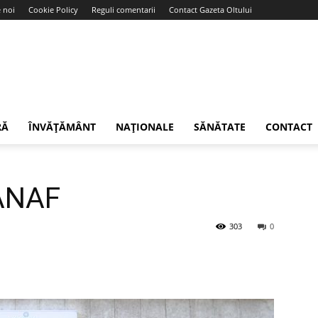
 noi
Cookie Policy
Reguli comentarii
Contact Gazeta Oltului
RĂ
ÎNVĂȚĂMÂNT
NAȚIONALE
SĂNĂTATE
CONTACT
 ANAF
303
0