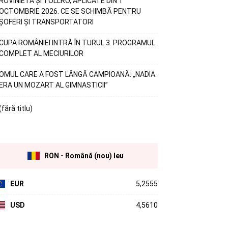
ROVINIETA ȘI TOLLRO, APLICATE DIN 1
OCTOMBRIE 2026. CE SE SCHIMBĂ PENTRU
ȘOFERI ȘI TRANSPORTATORI
CUPA ROMÂNIEI INTRĂ ÎN TURUL 3. PROGRAMUL
COMPLET AL MECIURILOR
OMUL CARE A FOST LÂNGĂ CAMPIOANĂ: „NADIA
ERA UN MOZART AL GIMNASTICII”
(fără titlu)
RON - Română (nou) leu
EUR
5,2555
USD
4,5610