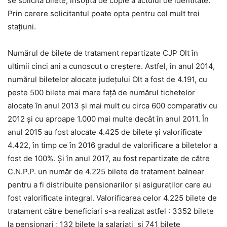
se solicită bilete, însoţită de copie a actului de identitate.
Prin cerere solicitantul poate opta pentru cel mult trei
staţiuni.
Numărul de bilete de tratament repartizate CJP Olt în
ultimii cinci ani a cunoscut o creştere. Astfel, în anul 2014,
numărul biletelor alocate judeţului Olt a fost de 4.191, cu
peste 500 bilete mai mare faţă de numărul tichetelor
alocate în anul 2013 şi mai mult cu circa 600 comparativ cu
2012 şi cu aproape 1.000 mai multe decât în anul 2011. În
anul 2015 au fost alocate 4.425 de bilete şi valorificate
4.422, în timp ce în 2016 gradul de valorificare a biletelor a
fost de 100%. Și în anul 2017, au fost repartizate de către
C.N.P.P. un număr de 4.225 bilete de tratament balnear
pentru a fi distribuite pensionarilor și asiguraților care au
fost valorificate integral. Valorificarea celor 4.225 bilete de
tratament către beneficiari s-a realizat astfel : 3352 bilete
la pensionari ; 132 bilete la salariați și 741 bilete