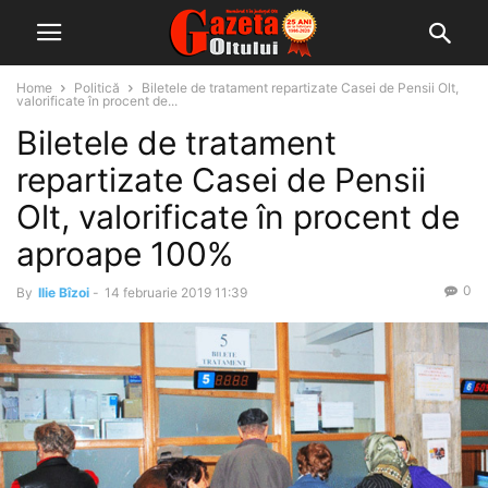
Home
Politică
Biletele de tratament repartizate Casei de Pensii Olt,
valorificate în procent de...
Biletele de tratament
repartizate Casei de Pensii
Olt, valorificate în procent de
aproape 100%
0
By
Ilie Bîzoi
-
14 februarie 2019 11:39