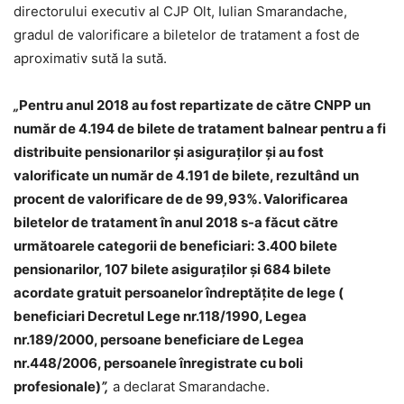
directorului executiv al CJP Olt, Iulian Smarandache,
gradul de valorificare a biletelor de tratament a fost de
aproximativ sută la sută.
„
Pentru anul 2018 au fost repartizate de către CNPP un
număr de 4.194 de bilete de tratament balnear
pentru a fi
distribuite pensionarilor și asiguraților și au fost
valorificate un număr de 4.191 de bilete, rezultând un
procent de valorificare de de 99,93%. Valorificarea
biletelor de tratament în anul 2018 s-a făcut către
următoarele categorii de beneficiari: 3.400 bilete
pensionarilor, 107 bilete asiguraților și 684 bilete
acordate gratuit persoanelor îndreptățite de lege (
beneficiari Decretul Lege nr.118/1990, Legea
nr.189/2000, persoane beneficiare de Legea
nr.448/2006, persoanele înregistrate cu boli
profesionale)
”,
a declarat Smarandache.