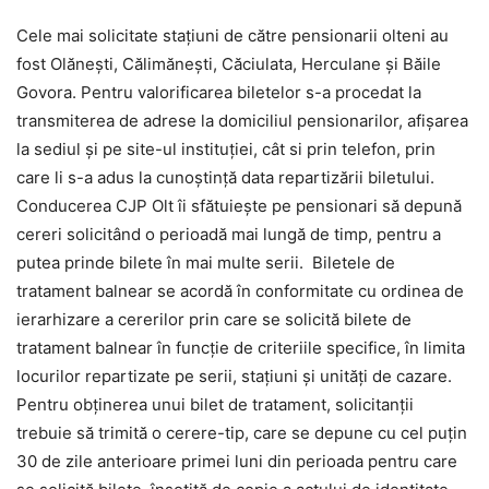
Cele mai solicitate staţiuni de către pensionarii olteni au
fost Olăneşti, Călimăneşti, Căciulata, Herculane şi Băile
Govora. Pentru valorificarea biletelor s-a procedat la
transmiterea de adrese la domiciliul pensionarilor, afişarea
la sediul şi pe site-ul instituţiei, cât si prin telefon, prin
care li s-a adus la cunoştinţă data repartizării biletului.
Conducerea CJP Olt îi sfătuieşte pe pensionari să depună
cereri solicitând o perioadă mai lungă de timp, pentru a
putea prinde bilete în mai multe serii. Biletele de
tratament balnear se acordă în conformitate cu ordinea de
ierarhizare a cererilor prin care se solicită bilete de
tratament balnear în funcţie de criteriile specifice, în limita
locurilor repartizate pe serii, staţiuni şi unităţi de cazare.
Pentru obţinerea unui bilet de tratament, solicitanţii
trebuie să trimită o cerere-tip, care se depune cu cel puţin
30 de zile anterioare primei luni din perioada pentru care