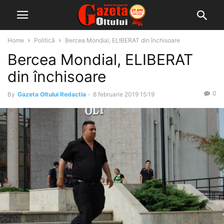
Home
Politică
Bercea Mondial, ELIBERAT din închisoare
Bercea Mondial, ELIBERAT
din închisoare
0
By
Gazeta Oltului Redactia
-
8 februarie 2019 15:19