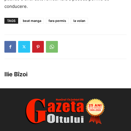
conducere.
TAGS
beat manga
fara permis
la volan
Ilie Bîzoi