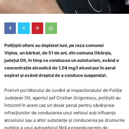
Polițiștii olteni
au depistat luni,
pe raza comunei
Vișina, un bărbat, de 51 de ani, din comuna Obârșia,
județul Olt, în timp ce conducea un autoturism, având o
concentraţie alcoolică de 1,04 mg/l alcool pur în aerul
expirat și având dreptul de a conduce suspendat.
Potrivit purtătorului de cuvânt al inspectoratului de Poliție
Județean Olt, agentul șef Cristian Grigorescu, polițiștii au
întocmit în acest caz un dosar penal pentru săvârşirea
infracţiunilor de conducerea unui vehicul sub influenţa
alcoolului sau a altor substanţe şi conducerea pe drumurile
publice a unui autovehicul fără a poseda permis de