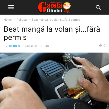
Home
Politică
Beat mangă la volan și…fără permis
Beat mangă la volan și…fără
permis
0
By
Ilie Bîzoi
-
16 iulie 2019 13:49