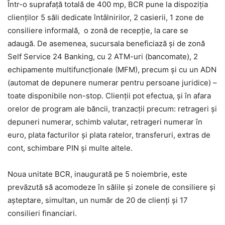
Într-o suprafață totală de 400 mp, BCR pune la dispoziția
clienților 5 săli dedicate întâlnirilor, 2 casierii, 1 zone de
consiliere informală, o zonă de recepție, la care se
adaugă. De asemenea, sucursala beneficiază și de zonă
Self Service 24 Banking, cu 2 ATM-uri (bancomate), 2
echipamente multifuncționale (MFM), precum și cu un ADN
(automat de depunere numerar pentru persoane juridice) –
toate disponibile non-stop. Clienții pot efectua, și în afara
orelor de program ale băncii, tranzacții precum: retrageri și
depuneri numerar, schimb valutar, retrageri numerar în
euro, plata facturilor și plata ratelor, transferuri, extras de
cont, schimbare PIN și multe altele.
Noua unitate BCR, inaugurată pe 5 noiembrie, este
prevăzută să acomodeze în sălile și zonele de consiliere și
așteptare, simultan, un număr de 20 de clienți și 17
consilieri financiari.