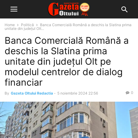
Home
Politică
Banca Comercială Română a deschis la Slatina prima
unitate din județul Olt...
Banca Comercială Română a
deschis la Slatina prima
unitate din județul Olt pe
modelul centrelor de dialog
financiar
0
By
Gazeta Oltului Redactia
-
5 noiembrie 2024 22:56