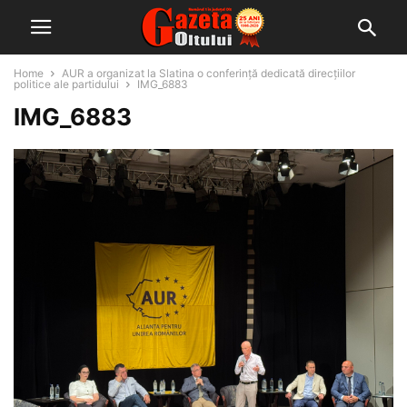
Home
AUR a organizat la Slatina o conferință dedicată direcțiilor
politice ale partidului
IMG_6883
IMG_6883