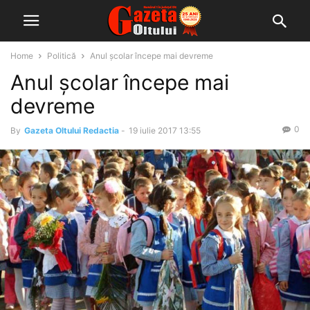
Home
Politică
Anul școlar începe mai devreme
Anul școlar începe mai
devreme
0
By
Gazeta Oltului Redactia
-
19 iulie 2017 13:55