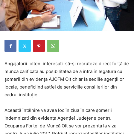
Angajatorii olteni interesați să-și recruteze direct forță de
muncă calificată au posibilitatea de a intra în legatură cu
șomerii din evidența AJOFM Olt chiar la sediile agențiilor
locale, beneficiind astfel de serviciile consilierilor din
cadrul instituției.
Această întâlnire va avea loc în ziua în care șomerii
indemnizati din evidența Agenției Județene pentru
Ocuparea Forței de Muncă Olt se vor prezenta la viza
pentru luna iulie 2017. Potrivit reprezentanților instituției,