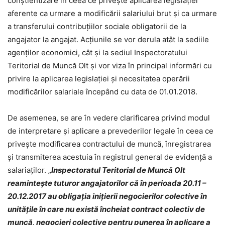
conștientizare în ceea ce privește aplicarea legislației
aferente ca urmare a modificării salariului brut și ca urmare
a transferului contribuțiilor sociale obligatorii de la
angajator la angajat. Acțiunile se vor derula atât la sediile
agenților economici, cât și la sediul Inspectoratului
Teritorial de Muncă Olt și vor viza în principal informări cu
privire la aplicarea legislației și necesitatea operării
modificărilor salariale începând cu data de 01.01.2018.
De asemenea, se are în vedere clarificarea privind modul
de interpretare și aplicare a prevederilor legale în ceea ce
privește modificarea contractului de muncă, înregistrarea
și transmiterea acestuia în registrul general de evidență a
salariaților. „
Inspectoratul Teritorial de Muncă Olt
reamintește tuturor angajatorilor că în perioada 20.11 –
20.12.2017 au obligația inițierii negocierilor colective în
unitățile în care nu există încheiat contract colectiv de
muncă, negocieri colective pentru punerea în aplicare a