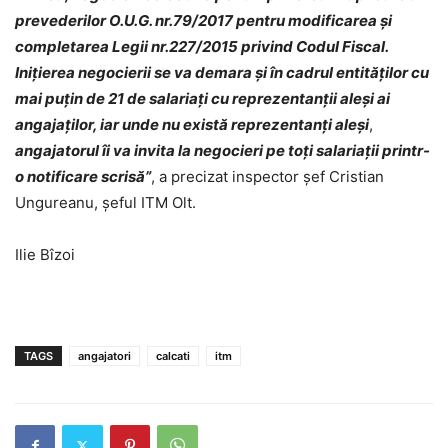
prevederilor O.U.G. nr.79/2017 pentru modificarea și
completarea Legii nr.227/2015 privind Codul Fiscal.
Inițierea negocierii se va demara și în cadrul entităților cu
mai puțin de 21 de salariați cu reprezentanții aleși ai
angajaților, iar unde nu există reprezentanți aleși
,
angajatorul îi va invita la negocieri pe toți salariații printr-
o notificare scrisă”
, a precizat inspector şef Cristian
Ungureanu, şeful ITM Olt.
Ilie Bîzoi
TAGS
angajatori
calcati
itm