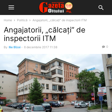
Home
Politică
Angajatorii, „călcaţi” de inspectorii ITM
Angajatorii, „călcaţi” de
inspectorii ITM
0
By
Ilie Bîzoi
-
6 decembrie 2017 11:38